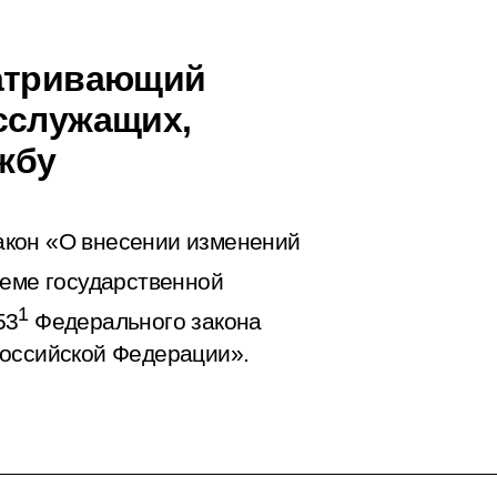
матривающий
сслужащих,
жбу
акон «О внесении изменений
еме государственной
1
53
Федерального закона
Российской Федерации».