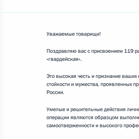
Вручение медалей «Золотая Звезда
Уважаемые товарищи!
8 декабря 2023 года, 13:50
Поздравляю вас с присвоением 119 р
«гвардейская».
99-му самоходному артиллерийском
наименование «гвардейский»
Это высокая честь и признание ваших 
4 декабря 2023 года, 21:20
стойкости и мужества, проявленных пр
России.
Умелые и решительные действия лично
Фрегату «Адмирал Макаров» присв
операции являются образцом выполнен
1 декабря 2023 года, 22:05
самоотверженности и высокого профе