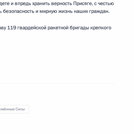
дете и впредь хранить верность Присяге, с честью
атной численности
ь безопасность и мирную жизнь наших граждан.
ву 119 гвардейской ракетной бригады крепкого
ства
Западного, Южного,
кружных военных судов
ужённые Силы
рористических преступлениях