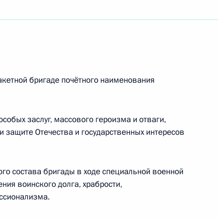
» Героям России
акетной бригаде почётного наименования
у полку присвоено почётное
особых заслуг, массового героизма и отваги,
и защите Отечества и государственных интересов
го состава бригады в ходе специальной военной
оено почётное наименование
ия воинского долга, храбрости,
ссионализма.