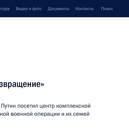
ктура
Видео и фото
Документы
Контакты
Поиск
Все темы
Подписаться на ленту
тов
озвращение»
ть следующие материалы
Путин посетил центр комплексной
сам
ной военной операции и их семей