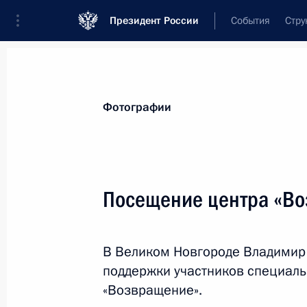
Президент России
События
Стру
Материалы по выбранной теме
Фотографии
Вооружённые Силы,
1865 результа
Посещение центра «В
Показа
В Великом Новгороде Владимир 
Совещание по оперативным вопро
поддержки участников специаль
16 октября 2023 года, 15:50
«Возвращение».