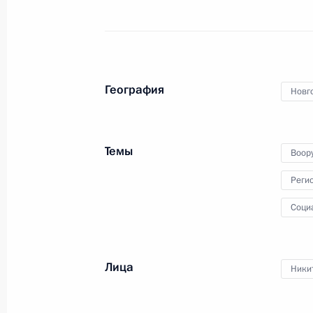
4-й Краснознамённой армии военн
и противовоздушной обороны прис
наименование «гвардейская»
География
Новг
9 октября 2023 года, 15:10
Темы
Воор
Командованию и личному составу 4
Реги
Краснознамённой армии военно-в
и противовоздушной обороны
Соци
9 октября 2023 года, 15:10
Лица
Ники
Рядовому Дмитрию Егорову присвое