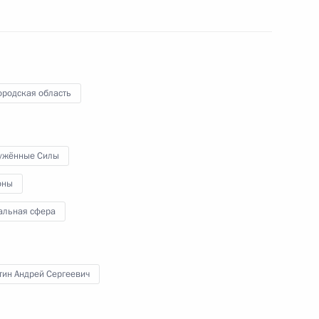
о-воздушных сил
воено почётное
ородская область
ужённые Силы
 гвардейской
оны
оздушных сил
альная сфера
тин Андрей Сергеевич
но звание Героя России