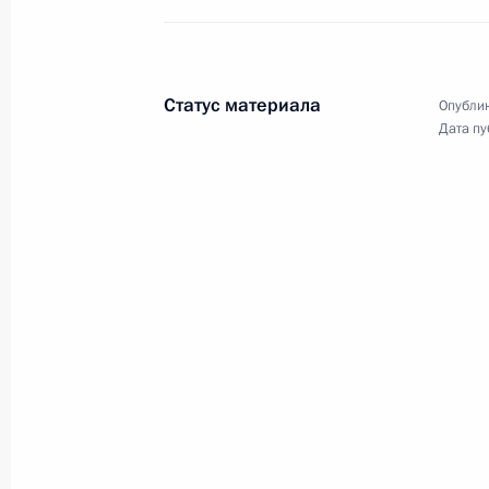
(посмертно)
9 октября 2023 года, 15:05
Статус материала
Опублик
Дата пу
Подписан Указ о призыве на военн
29 сентября 2023 года, 16:20
Встреча с военнослужащими – уча
29 сентября 2023 года, 14:50
Встреча с Юнус-Беком Евкуровым 
29 сентября 2023 года, 08:00