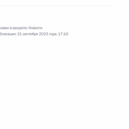
ован в разделе:
Новости
бликации:
21 сентября 2023 года, 17:10
ую службу
стниками СВО
и Андреем Трошевым