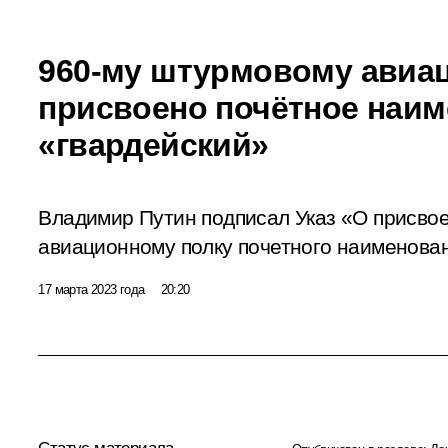
960-му штурмовому авиа
присвоено почётное наи
«гвардейский»
Владимир Путин подписал Указ «О присво
авиационному полку почетного наименова
17 марта 2023 года
20:20