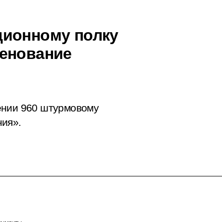
ционному полку
менование
ении 960 штурмовому
ния».