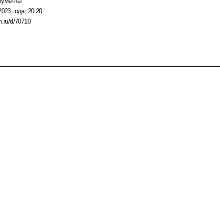
кументы
2023 года, 20:20
n.ru/d/70710