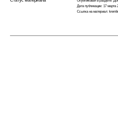
Статус материала
Опубликован в разделе:
До
Дата публикации:
17 марта 
Ссылка на материал:
kremli