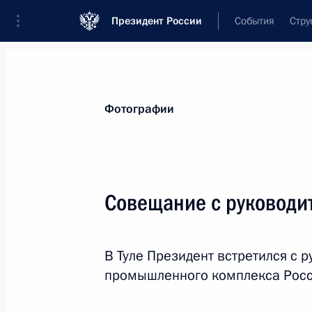
Президент России
События
Стру
Материалы по выбранной теме
Фотографии
Вооружённые Силы,
1869 результа
Совещание с руководи
Показа
В Туле Президент встретился с 
Старшине Алмазу Сафину присвоен
промышленного комплекса Росс
(посмертно)
17 января 2023 года, 08:40