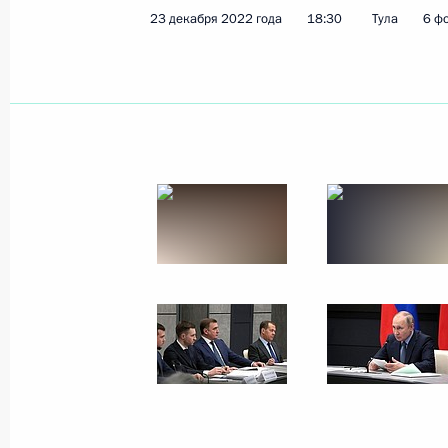
23 декабря 2022 года
18:30
Тула
6 ф
Встреча с главой Промсвязьбанка
6 января 2023 года, 13:00
Указания Президента Российской
Силам Российской Федерации
5 января 2023 года, 18:05
Выход на боевую службу фрегата «
4 января 2023 года, 13:40