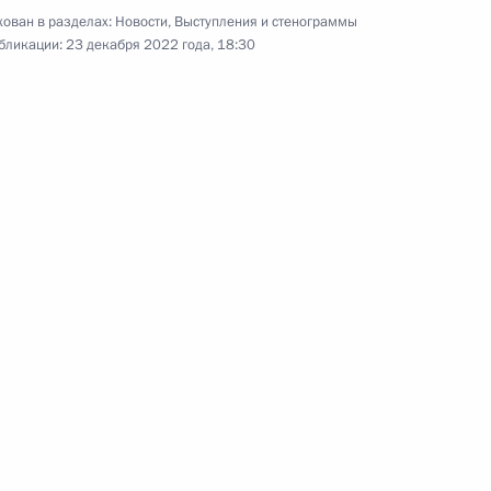
овременной денежной выплате
ован в разделах:
Новости
,
Выступления и стенограммы
бликации:
23 декабря 2022 года, 18:30
ную службу по контракту
е в вузах для героев СВО
зование без лицензии
редств в медицинских целях