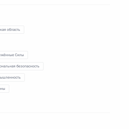
речи с матерями
кая область
х гарантиях военнослужащим
ужённые Силы
ональная безопасность
ышленность
оны
а