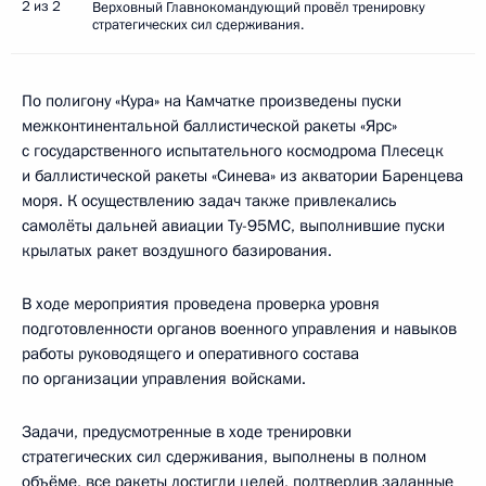
2 из 2
Верховный Главнокомандующий провёл тренировку
стратегических сил сдерживания.
По полигону «Кура» на Камчатке произведены пуски
межконтинентальной баллистической ракеты «Ярс»
с государственного испытательного космодрома Плесецк
и баллистической ракеты «Синева» из акватории Баренцева
моря. К осуществлению задач также привлекались
самолёты дальней авиации Ту-95МС, выполнившие пуски
крылатых ракет воздушного базирования.
В ходе мероприятия проведена проверка уровня
подготовленности органов военного управления и навыков
работы руководящего и оперативного состава
по организации управления войсками.
Задачи, предусмотренные в ходе тренировки
стратегических сил сдерживания, выполнены в полном
объёме, все ракеты достигли целей, подтвердив заданные