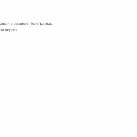
сийской Федерации
ован в разделе:
Телеграммы
ая версия
лавный военно-морской парад
о-морского парада