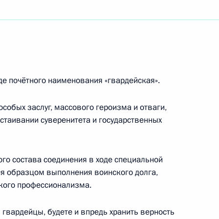
 Совета Безопасности
е почётного наименования «гвардейская».
ддержки семей
особых заслуг, массового героизма и отваги,
которых федеральных
стаивании суверенитета и государственных
изменения
го состава соединения в ходе специальной
я образцом выполнения воинского долга,
кого профессионализма.
в для пограничников,
щей к районам проведения
 гвардейцы, будете и впредь хранить верность
рации