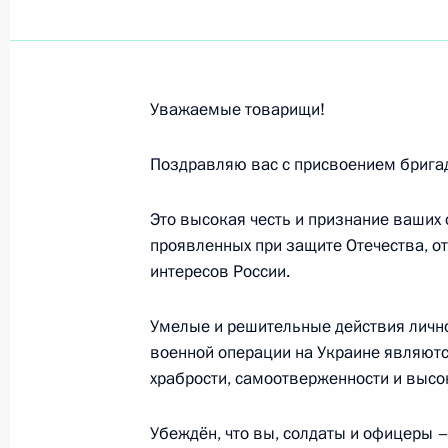
Совещание с постоянными членами
Уважаемые товарищи!
12 августа 2022 года, 11:30
Поздравляю вас с присвоением бригад
В указ о дополнительных мерах по
Это высокая честь и признание ваших 
военнослужащих и сотрудников не
проявленных при защите Отечества, от
государственных органов внесены 
интересов России.
5 августа 2022 года, 14:45
Умелые и решительные действия лично
военной операции на Украине являютс
храбрости, самоотверженности и высо
Подписан закон о статусе ветерано
выполняющих задачи на прилегаю
Убеждён, что вы, солдаты и офицеры –
СВО территории Российской Феде