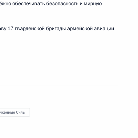
дёжно обеспечивать безопасность и мирную
ву 17 гвардейской бригады армейской авиации
ушно-десантных войск
ужённые Силы
нно-Морского Флота