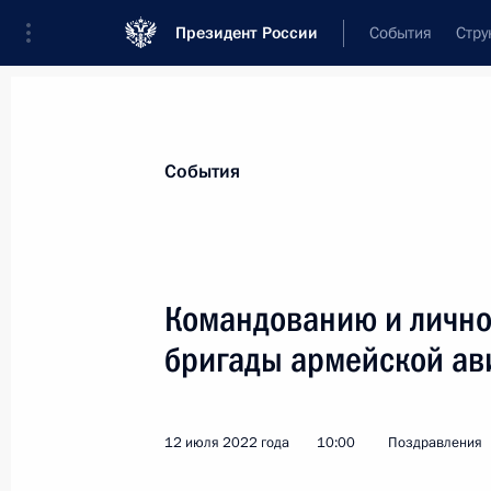
Президент России
События
Стру
Материалы по выбранной теме
События
Вооружённые Силы,
1869 результа
Командованию и лично
Показа
бригады армейской ав
Внесены изменения в указ о допол
гарантиях пограничникам и членам
12 июля 2022 года
10:00
Поздравления
12 августа 2022 года, 15:50