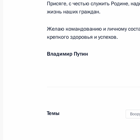
Присяге, с честью служить Родине, на
4 августа 2022 года, 09:40
жизнь наших граждан.
Желаю командованию и личному соста
Личному составу и ветеранам Возд
крепкого здоровья и успехов.
2 августа 2022 года, 09:00
Владимир Путин
Главный военно-морской парад
31 июля 2022 года, 12:00
Темы
Воор
Утверждён Корабельный устав Вое
31 июля 2022 года, 10:55