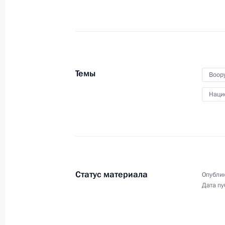
по финансированию
и развитию космической
отрасли
2 ноября 2020 года
Видео, 5 мин.
Темы
Воор
Наци
Статус материала
Опублик
Дата пу