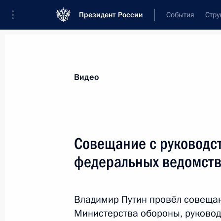
Президент России
События
Стру
Видеозаписи
Фотографии
Аудиозапи
Все материалы
Выступления
Совещан
Видео
Показа
Совещание с руководс
федеральных ведомств
Совещание с руководством
Минобороны, федеральных
Владимир Путин провёл совеща
ведомств и предприятий ОПК
Министерства обороны, руково