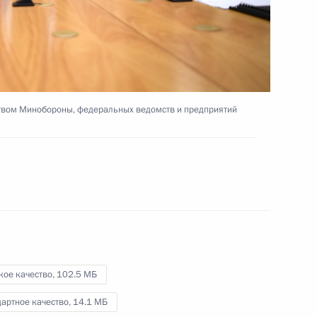
9 ноября 2020 года
Видео, 10 мин.
ством Минобороны, федеральных ведомств и предприятий
кое качество,
102.5 МБ
Совещание с членами
артное качество,
14.1 МБ