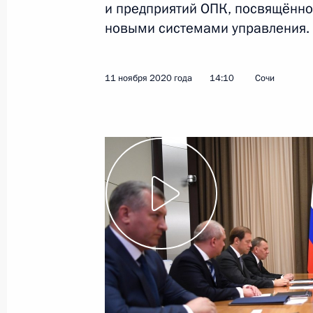
и предприятий ОПК, посвящённ
новыми системами управления.
11 ноября 2020 года
Видео, 4 мин.
11 ноября 2020 года
14:10
Сочи
Заседание Совета глав
государств – членов ШОС