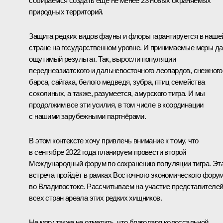
собираемся создать ещё не менее 23 новых охраняемых
природных территорий.
Защита редких видов фауны и флоры гарантируется в наше
стране на государственном уровне. И принимаемые меры д
ощутимый результат. Так, выросли популяции
переднеазиатского и дальневосточного леопардов, снежного
барса, сайгака, белого медведя, зубра, птиц семейства
соколиных, а также, разумеется, амурского тигра. И мы
продолжим все эти усилия, в том числе в координации
с нашими зарубежными партнёрами.
В этом контексте хочу привлечь внимание к тому, что
в сентябре 2022 года планируем провести второй
Международный форум по сохранению популяции тигра. Эт
встреча пройдёт в рамках Восточного экономического фору
во Владивостоке. Рассчитываем на участие представителе
всех стран ареала этих редких хищников.
Не могу также не отметить, что благодаря колоссальной