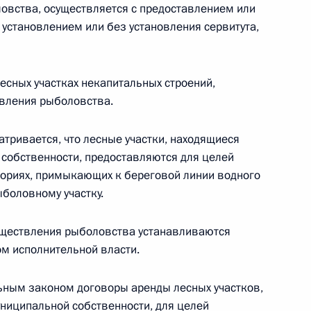
овства, осуществляется с предоставлением или
с установлением или без установления сервитута,
есных участках некапитальных строений,
обенности осуществления
твления рыболовства.
сов как вида деятельности,
ривается, что лесные участки, находящиеся
 собственности, предоставляются для целей
ториях, примыкающих к береговой линии водного
ыболовному участку.
 совершенствование
уществления рыболовства устанавливаются
ий в области прибрежного
 исполнительной власти.
льным законом договоры аренды лесных участков,
униципальной собственности, для целей