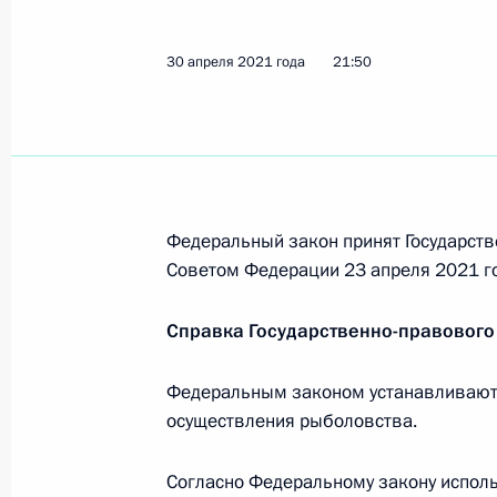
30 апреля 2021 года
21:50
Подписан закон, направленный на
правового регулирования в област
производства и потребления
2 июля 2021 года, 14:55
Федеральный закон принят Государств
Советом Федерации 23 апреля 2021 г
Подписан закон, направленный на
законодательства Российской Фед
Справка Государственно-правового
окружающей среды
2 июля 2021 года, 13:45
Федеральным законом устанавливаютс
осуществления рыболовства.
Согласно Федеральному закону испол
Внесены изменения в статью 11 Ф