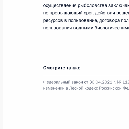
осуществления рыболовства заключают
не превышающий срок действия решен
Подписан закон, направленный на
ресурсов в пользование, договора по
правового регулирования отношени
пользования водными биологическими
2 июля 2021 года, 10:35
Подписан закон, направленный на
Смотрите также
правового регулирования отношени
лесов и лесоразведения
Федеральный закон от 30.04.2021 г. № 11
2 июля 2021 года, 10:32
изменений в Лесной кодекс Российской Ф
Подписан закон, направленный на
аппарата, используемого в лесном