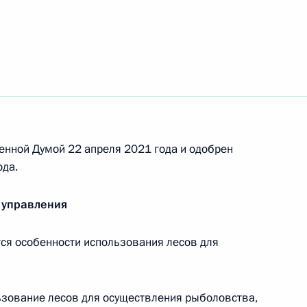
 совершенствование
и обращения с отходами
енной Думой 22 апреля 2021 года и одобрен
ода.
 совершенствование
ерации об охране
 управления
я особенности использования лесов для
ьзование лесов для осуществления рыболовства,
едерального закона