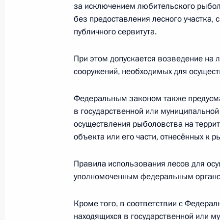
за исключением любительского рыбол
об экологической экспертизе
без предоставления лесного участка, 
2 июля 2021 года, 13:40
публичного сервитута.
При этом допускается возведение на л
Подписан закон, определяющий ос
сооружений, необходимых для осущес
добычи водных биологических ресур
имеющей стратегическое значение
Федеральным законом также предусмат
в государственной или муниципальной
2 июля 2021 года, 13:30
осуществления рыболовства на терри
объекта или его части, отнесённых к р
Подписан закон, направленный на
Правила использования лесов для ос
правового регулирования отношен
уполномоченным федеральным органом
рыболовства
Кроме того, в соответствии с Федера
2 июля 2021 года, 13:25
находящихся в государственной или м