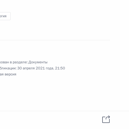
огия
 совершенствование
ий, связанных
й деятельности на землях,
ован в разделе:
Документы
бликации:
30 апреля 2021 года, 21:50
ая версия
 совершенствование
ий, касающихся порядка
ых объектов