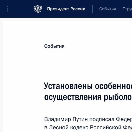
Президент России
События
Стру
Материалы по выбранной теме
События
Экология,
619 результатов
Установлены особенно
Показа
осуществления рыболо
Телефонный разговор со спецпред
по вопросам климата Джоном Кер
Владимир Путин подписал Феде
в Лесной кодекс Российской Фе
14 июля 2021 года, 12:50