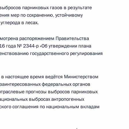
выбросов парниковых газов в результате
ения мер по сохранению, устойчивому
оте и сохранении охотничьих
углерода в лесах.
смотрена распоряжением Правительства
16 года № 2344-р «Об утверждении плана
енствованию государственного регулирования
санитарной охраны
а в настоящее время ведётся Министерством
 заинтересованных федеральных органов
 отраслевые прогнозы выбросов парниковых
 национальных выбросах антропогенных
просы защиты территорий
ского соглашения по национальным вкладам
твия вод