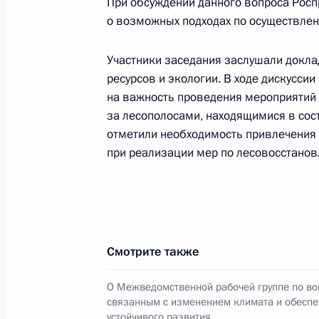
При обсуждении данного вопроса Рос
о возможных подходах по осуществле
Подписан закон, регулирующий от
Участники заседания заслушали докла
окружающей среды
ресурсов и экологии. В ходе дискусси
на важность проведения мероприятий 
28 декабря 2019 года, 16:30
за лесополосами, находящимися в сос
отметили необходимость привлечения 
при реализации мер по лесовосстанов
Подписан закон, направленный на
правового регулирования отношени
окружающей среды
28 декабря 2019 года, 16:10
Смотрите также
О Межведомственной рабочей группе по во
Заседание Межведомственной рабо
связанным с изменением климата и обесп
связанным с изменением климата 
устойчивого развития