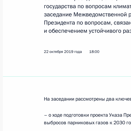
государства по вопросам клима
заседание Межведомственной р
Президента по вопросам, связ
Внесено изменение в закон о рыбо
и обеспечением устойчивого ра
24 апреля 2020 года, 14:00
22 октября 2019 года
18:00
28 марта в рамках акции «Час Зем
освещение Московского Кремля
27 марта 2020 года, 15:00
На заседании рассмотрены два ключе
Заседание научно-экспертного сов
климат и рациональное природопо
– о ходе подготовки проекта Указа Пр
выбросов парниковых газов к 2030 го
26 февраля 2020 года, 18:00