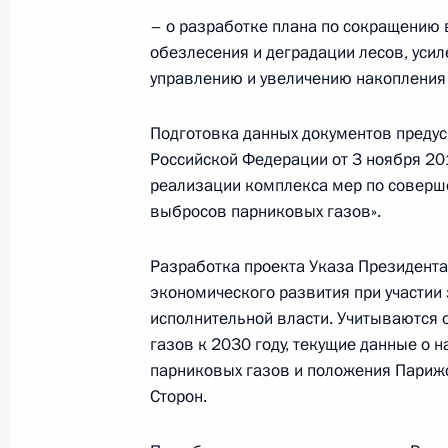
– о разработке плана по сокращению 
обезлесения и деградации лесов, усил
Внесены изменения в законы об ох
управлению и увеличению накопления 
ресурсов и о животном мире
19 февраля 2020 года, 11:30
Подготовка данных документов преду
Российской Федерации от 3 ноября 20
реализации комплекса мер по соверш
выбросов парниковых газов».
Перечень поручений по вопросам 
источников водоснабжения
Разработка проекта Указа Президент
13 февраля 2020 года, 20:00
экономического развития при участии
исполнительной власти. Учитываются
газов к 2030 году, текущие данные о
Подписан закон, регулирующий во
парниковых газов и положения Париж
Сторон.
и объектов от негативного воздейс
28 декабря 2019 года, 20:00