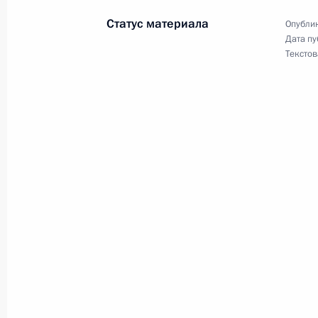
Статус материала
Опублик
Внесены изменения в закон о недр
Дата пу
Текстов
4 ноября 2019 года, 19:30
Заседание рабочей группы Госсове
и природные ресурсы»
25 октября 2019 года, 16:00
Заседание Межведомственной рабо
связанным с изменением климата 
развития
22 октября 2019 года, 18:00