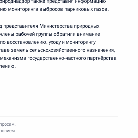
природнадзор также представил информацию
нию мониторинга выбросов парниковых газов.
ношения в области охраны
д представителя Министерства природных
и члены рабочей группы обратили внимание
по восстановлению, уходу и мониторингу
таве земель сельскохозяйственного назначения,
механизма государственно-частного партнёрства
лению.
 совершенствование
й в области охраны
просам,
чей группы по вопросам,
ечением
и обеспечением устойчивого