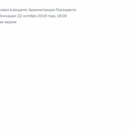
ован в разделе:
Администрация Президента
ах
бликации:
22 октября 2019 года, 18:00
ая версия
та по направлению «Экология
чей группы по вопросам,
и обеспечением устойчивого