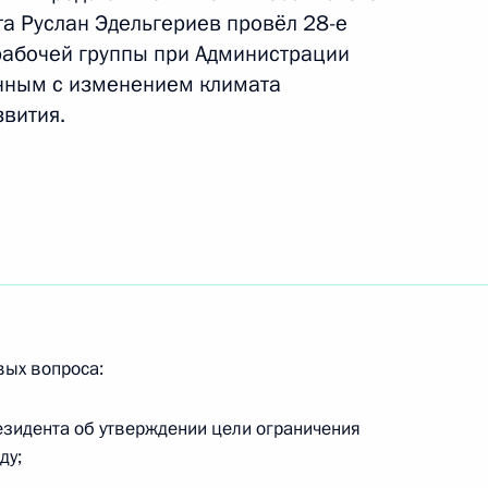
та Руслан Эдельгериев провёл 28-е
абочей группы при Администрации
анным с изменением климата
ловстве
звития.
ли» будет выключено внешнее
вых вопроса:
ета на тему «Глобальный
льзование»
езидента об утверждении цели ограничения
ду;