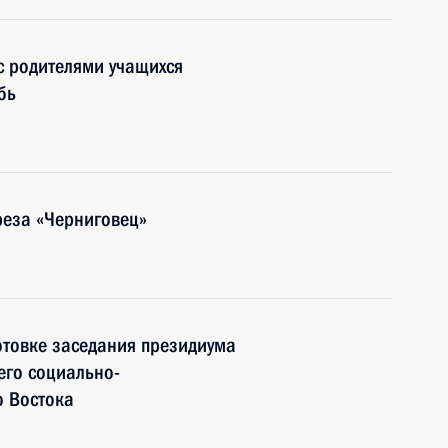
с родителями учащихся
бь
реза «Черниговец»
отовке заседания президиума
его социально-
о Востока