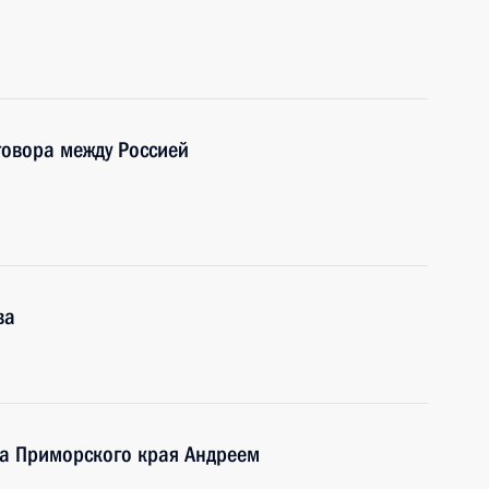
говора между Россией
ва
ра Приморского края Андреем