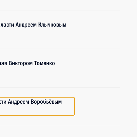
области Андреем Клычковым
края Виктором Томенко
асти Андреем Воробьёвым