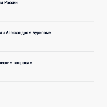
м России
сти Александром Бурковым
ческим вопросам