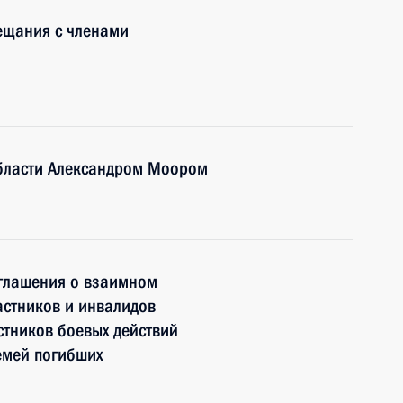
ещания с членами
области Александром Моором
глашения о взаимном
астников и инвалидов
стников боевых действий
семей погибших