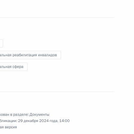
стромскую область
-экономического развития
альная реабилитация инвалидов
альная сфера
енбургскую область
ован в разделе:
Документы
бликации:
29 декабря 2024 года, 14:00
тьми-инвалидами
ая версия
с последующей индексацией