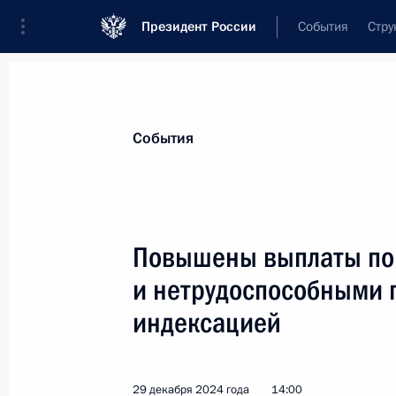
Президент России
События
Стру
Материалы по выбранной теме
События
Социальная сфера,
1806 результат
Повышены выплаты по 
Показа
и нетрудоспособными 
индексацией
Совещание с членами Правительст
23 января 2025 года, 18:00
29 декабря 2024 года
14:00