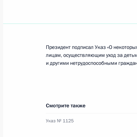
Заседание наблюдательного совет
23 января 2025 года, 16:15
Президент подписал Указ «О некоторы
Мария Львова-Белова посетила Ив
лицам, осуществляющим уход за детьм
и другими нетрудоспособными гражда
21 января 2025 года, 21:00
Распределены гранты Президента 
ориентированных некоммерческих
Смотрите также
21 января 2025 года, 19:00
Указ № 1125