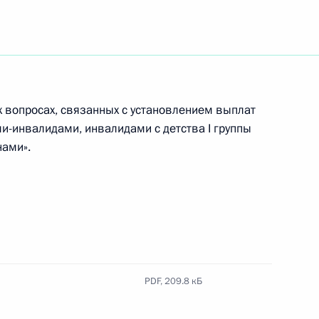
а АСИ
х вопросах, связанных с установлением выплат
ановскую область
и-инвалидами, инвалидами с детства I группы
нами».
на поддержку социально
 организаций
PDF,
209.8 кБ