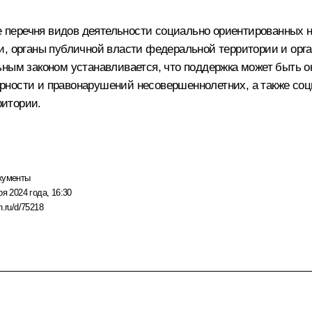
перечня видов деятельности социально ориентированных н
и, органы публичной власти федеральной территории и орг
ьным законом устанавливается, что поддержка может быть
рности и правонарушений несовершеннолетних, a также со
ритории.
кументы
ря 2024 года, 16:30
n.ru/d/75218