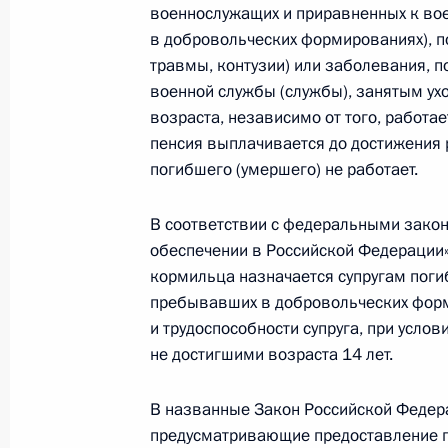
военнослужащих и приравненных к во
в добровольческих формированиях), п
травмы, контузии) или заболевания, п
Расширен перечень видов доходов,
военной службы (службы), занятым ух
обращено взыскание при исполнени
возраста, независимо от того, работае
других органов и должностных лиц
пенсия выплачивается до достижения р
погибшего (умершего) не работает.
29 мая 2024 года, 15:00
В соответствии с федеральными зако
обеспечении в Российской Федерации» 
В законодательство внесены изме
кормильца назначается супругам поги
на актуализацию положений, регу
пребывавших в добровольческих форм
трудоустройства отдельных категор
и трудоспособности супруга, при услови
не достигшими возраста 14 лет.
29 мая 2024 года, 14:40
В названные Закон Российской Федер
предусматривающие предоставление пр
Встреча с главой Калмыкии Бату Х