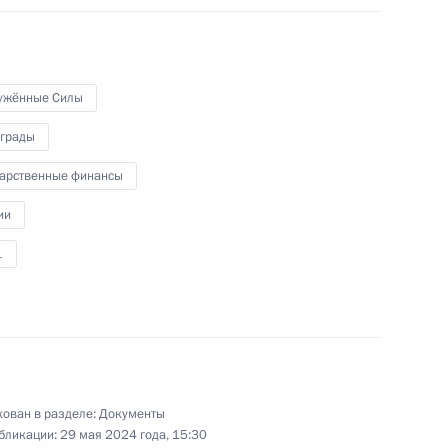
ужённые Силы
екоторые категории лиц
твенную регистрацию права
аграды
дарственные финансы
ии
1
еловой в ДНР, ЛНР
ован в разделе:
Документы
бликации:
29 мая 2024 года, 15:30
стия Президента в пленарном