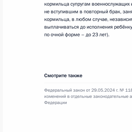
кормильца супругам военнослужащих 
21 мая 2024 года, 14:30
не вступившим в повторный брак, зан
кормильца, в любом случае, независим
выплачиваться до исполнения ребёнку н
по очной форме – до 23 лет).
Указ о национальных целях развит
на период до 2030 года и на персп
7 мая 2024 года, 18:40
Смотрите также
Заседание комиссии Госсовета по
политика»
Федеральный закон от 29.05.2024 г. № 11
изменений в отдельные законодательные а
3 мая 2024 года, 17:30
Федерации
Заседание Комиссии по делам инв