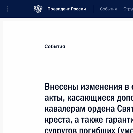
Президент России
События
Стру
Материалы по выбранной теме
События
Социальная сфера,
1806 результат
Внесены изменения в 
Показа
акты, касающиеся доп
кавалерам ордена Свят
Встреча с Уполномоченным по пра
креста, а также гаран
Львовой-Беловой
супругов погибших (у
31 мая 2024 года, 15:35