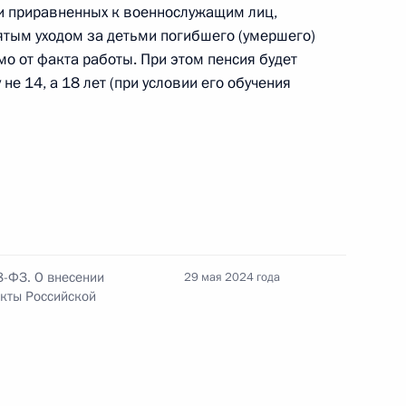
и приравненных к военнослужащим лиц,
ятым уходом за детьми погибшего (умершего)
о от факта работы. При этом пенсия будет
е 14, а 18 лет (при условии его обучения
ия Российской Федерации
ективу до 2036 года
 направлению «Социальная
8-ФЗ. О внесении
29 мая 2024 года
кты Российской
алидов