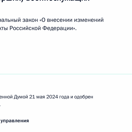
ральный закон «О внесении изменений
орденами «Родительская
кты Российской Федерации».
ому развитию и нацпроектам
ниям социально-
енной Думой 21 мая 2024 года и одобрен
.
 управления
аконодательные акты,
т кавалерам ордена Святого