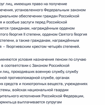
уг лиц, имеющих право на получение
 также гарантий пенсионного
печения, установленного Федеральным законом
мерших) военнослужащих
риальном обеспечении граждан Российской
 и особые заслуги перед Российской
ляется гражданам, награждённым орденом
того Георгия II степени, орденом Святого Георгия
ий расширение льгот для
IV степени, а также гражданам, награждённым
я – Георгиевским крестом четырёх степеней.
Героев Советского Союза,
олных кавалеров ордена
меняются условия назначения пенсии по случаю
 в соответствии с Законом Российской
 лиц, проходивших военную службу, службу
енной противопожарной службе, органах
их средств и психотропных веществ, учреждениях
щий формирование реестра
истемы, войсках национальной гвардии
льствам
дительного исполнения Российской Федерации,
кормильца выплачивается супругам