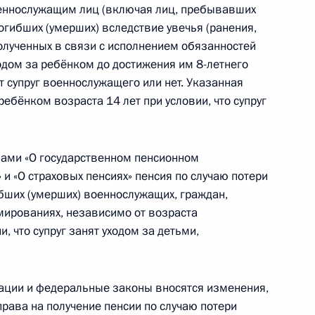
еннослужащим лиц (включая лиц, пребывавших
огибших (умерших) вследствие увечья (ранения,
олученных в связи с исполнением обязанностей
 на которые не может быть
одом за ребёнком до достижения им 8-летнего
и судебных актов, актов
т супруг военнослужащего или нет. Указанная
ебёнком возраста 14 лет при условии, что супруг
нами «О государственном пенсионном
и «О страховых пенсиях» пенсия по случаю потери
нения, направленные
бших (умерших) военнослужащих, граждан,
лирующих вопросы
ированиях, независимо от возраста
ий граждан
и, что супруг занят уходом за детьми,
ации и федеральные законы вносятся изменения,
ава на получение пенсии по случаю потери
асиковым