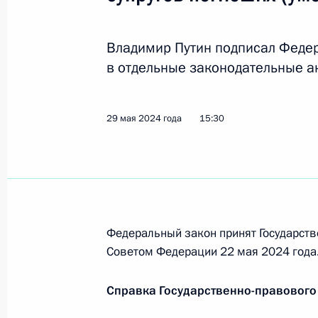
Владимир Путин подписал Феде
Встреча с семьями награждённых 
в отдельные законодательные а
слава» и «Мать-героиня»
30 мая 2024 года, 14:50
29 мая 2024 года
15:30
Заседание Совета по стратегическ
и комиссий Госсовета по направле
экономического развития
29 мая 2024 года, 18:20
Федеральный закон принят Государств
Советом Федерации 22 мая 2024 года
Справка Государственно-правового
Внесены изменения в отдельные з
касающиеся дополнительных выпла