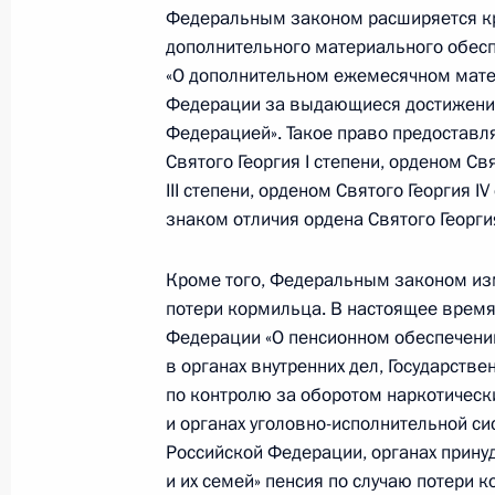
Федеральным законом расширяется кр
Георгия и Георгиевского креста, а
дополнительного материального обес
обеспечения супругов погибших (у
«О дополнительном ежемесячном мате
29 мая 2024 года, 15:30
Федерации за выдающиеся достижения
Федерацией». Такое право предостав
Святого Георгия I степени, орденом Свя
Подписан закон, предусматривающ
III степени, орденом Святого Георгия 
знаком отличия ордена Святого Георги
членов семей умерших (погибших) 
Героев Российской Федерации и п
Славы
Кроме того, Федеральным законом из
потери кормильца. В настоящее время
29 мая 2024 года, 15:25
Федерации «О пенсионном обеспечении
в органах внутренних дел, Государств
по контролю за оборотом наркотическ
Подписан закон, предусматриваю
и органах уголовно-исполнительной с
должников по алиментным обязате
Российской Федерации, органах прину
и их семей» пенсия по случаю потери 
29 мая 2024 года, 15:10