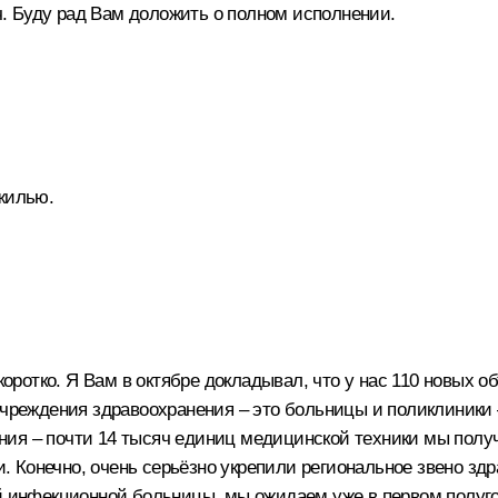
. Буду рад Вам доложить о полном исполнении.
 жилью.
отко. Я Вам в октябре докладывал, что у нас 110 новых объ
учреждения здравоохранения – это больницы и поликлиники 
ния – почти 14 тысяч единиц медицинской техники мы полу
Конечно, очень серьёзно укрепили региональное звено здра
ой инфекционной больницы, мы ожидаем уже в первом полуго