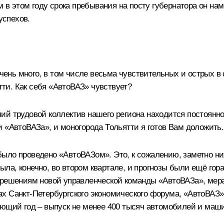
ем в этом году срока пребывания на посту губернатора он н
успехов.
очень много, в том числе весьма чувствительных и острых в
ятти. Как себя «АвтоВАЗ» чувствует?
й трудовой коллектив нашего региона находится постоянно 
 «АвтоВАЗа», и моногорода Тольятти я готов Вам доложить.
ло проведено «АвтоВАЗом». Это, к сожалению, заметно ниж
а, конечно, во втором квартале, и прогнозы были ещё гор
м решениям новой управленческой команды «АвтоВАЗа», ме
х Санкт-Петербургского экономического форума, «АвтоВАЗ» 
ующий год – выпуск не менее 400 тысяч автомобилей и маш