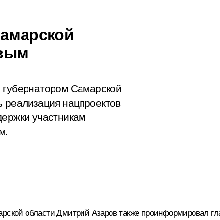
Самарской
овым
с губернатором Самарской
 реализация нацпроектов
держки участникам
м.
марской области
Дмитрий Азаров
также проинформировал гла