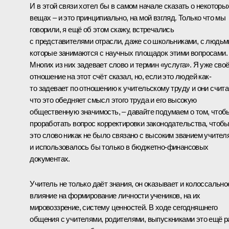
И в этой связи хотел бы в самом начале сказать о некоторы
вещах – и это принципиально, на мой взгляд. Только что мы
говорили, я ещё об этом скажу, встречались
с представителями отрасли, даже со школьниками, с людьм
которые занимаются с научных площадок этими вопросами.
Многих из них задевает слово и термин «услуга». Я уже сво
отношение на этот счёт сказал, но, если это людей как-
то задевает по отношению к учительскому труду и они счита
что это обедняет смысл этого труда и его высокую
общественную значимость, – давайте подумаем о том, чтоб
проработать вопрос корректировки законодательства, чтоб
это слово никак не было связано с высоким званием учител
и использовалось бы только в бюджетно-финансовых
документах.
Учитель не только даёт знания, он оказывает и колоссально
влияние на формирование личности учеников, на их
мировоззрение, систему ценностей. В ходе сегодняшнего
общения с учителями, родителями, выпускниками это ещё р