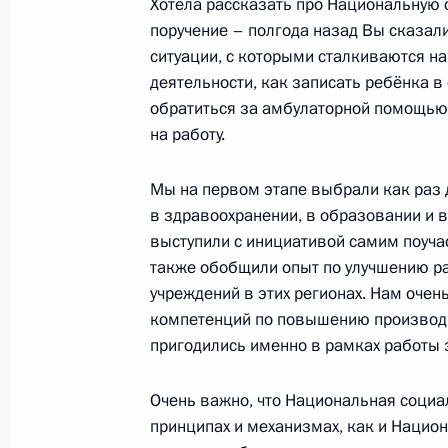
Хотела рассказать про Национальную с
страхование от несчастных случаев
поручение – полгода назад Вы сказал
и профессиональных заболеваний
ситуации, с которыми сталкиваются н
деятельности, как записать ребёнка в 
22 декабря 2020 года, 10:40
обратиться за амбулаторной помощью,
на работу.
Подписан закон об отнесении к ве
Мы на первом этапе выбрали как раз 
Отечественной войны лиц, награж
в здравоохранении, в образовании и 
осаждённого Севастополя»
выступили с инициативой самим поуча
22 декабря 2020 года, 10:00
также обобщили опыт по улучшению ра
учреждений в этих регионах. Нам оче
компетенций по повышению производи
пригодились именно в рамках работы 
Показа
Очень важно, что Национальная социа
принципах и механизмах, как и Нацио