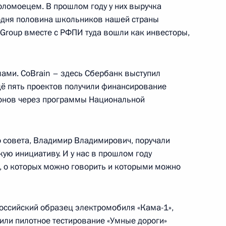
ломоецем. В прошлом году у них выручка
годня половина школьников нашей страны
u Group вместе с РФПИ туда вошли как инвесторы,
ам
ами. CoBrain – здесь Сбербанк выступил
щё пять проектов получили финансирование
онов через программы Национальной
сс-конференции Президента
 совета, Владимир Владимирович, поручали
ую инициативу. И у нас в прошлом году
нения, касающиеся защиты
, о которых можно говорить и которыми можно
ьства при банкротстве
оссийский образец электромобиля «Кама-1»,
или пилотное тестирование «Умные дороги»