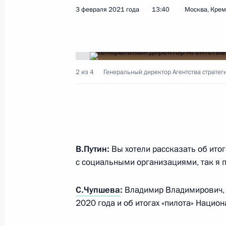
9 марта 2021 года, 18:55
3 февраля 2021 года
13:40
Москва, Кре
Встреча с участниками акции «Мы 
4 марта 2021 года, 16:20
2 из 4
Генеральный директор Агентства стратег
В закон о страховых пенсиях внесе
предусматривающие сохранение п
выплаты к страховой пенсии по ста
В.Путин:
Вы хотели рассказать об ито
с социальными организациями, так я 
24 февраля 2021 года, 10:20
С.Чупшева
:
Владимир Владимирович, х
2020 года и об итогах «пилота» Нацио
Заседание президиума Совета по
отношениям