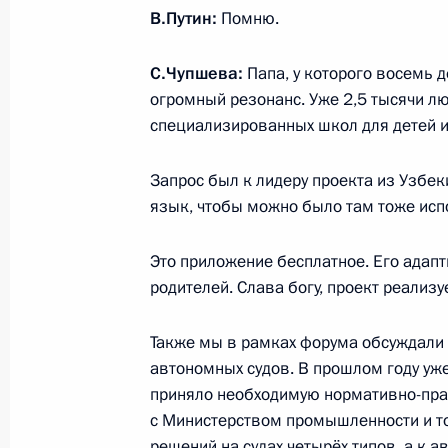
30 декабря 2020 года, 11:35
В.Путин:
Помню.
С.Чупшева:
Папа, у которого восемь 
Внесены изменения в законы о п
огромный резонанс. Уже 2,5 тысячи л
специализированных школ для детей и
30 декабря 2020 года, 10:15
Запрос был к лидеру проекта из Узбек
язык, чтобы можно было там тоже исп
В законодательство внесено измен
проезда к месту отдыха для пенси
Это приложение бесплатное. Его адапт
в районах Крайнего Севера и прир
родителей. Слава богу, проект реализу
30 декабря 2020 года, 09:55
Также мы в рамках форума обсуждали 
автономных судов. В прошлом году уже
приняло необходимую нормативно-пра
Внесено изменение в статью 13 за
с Министерством промышленности и то
30 декабря 2020 года, 09:35
решений на судах четырёх типов, а к а