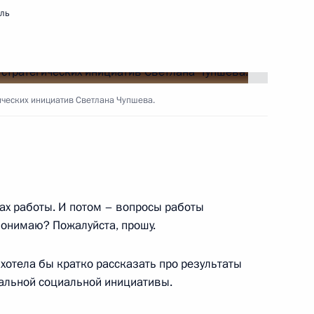
мль
вместе»
ических инициатив Светлана Чупшева.
ны изменения,
овышения фиксированной
рости или по инвалидности
гах работы. И потом – вопросы работы
понимаю? Пожалуйста, прошу.
отела бы кратко рассказать про результаты
нальной социальной инициативы.
 межнациональным