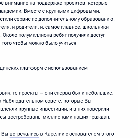
ё внимание на поддержке проектов, которые
пандемии. Вместе с крупными цифровыми,
тили сервис по дополнительному образованию,
еля, и родители, и, самое главное, школьники
. Около полумиллиона ребят получили доступ
упшевой
я того чтобы можно было учиться
цинских платформ с использованием
ва
вич, те проекты – они сперва были небольшие,
а Наблюдательном совете, которые Вы
влекли крупные инвестиции, и в них поверили
ёт очередное совещание
висы востребованы миллионами наших граждан.
кой Федерации
у Вы
встречались
в Карелии с основателем этого