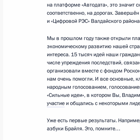
на платформе «Автодата», это значит 
соответственно, на дорогах. Завершё
В закон о негосударственных пенс
и «Цифровой РЭС» Валдайского района
изменения, направленные на защит
при смене страховщика
Мы в прошлом году также открыли пла
экономическому развитию нашей стран
30 декабря 2020 года, 15:30
интереса. 15 тысяч идей наши граждане
числе упреждения последствий, связа
организовали вместе с фондом Роско
Внесены изменения в закон об об
нам очень помогли. И все основные, 
страховании
народным голосованием, голосование
30 декабря 2020 года, 12:35
«Сильные идеи», в котором Вы, Влади
участие
и общались с некоторыми лиде
Уже есть первые результаты. Наприм
Подписан закон о молодёжной поли
азбуки Брайля. Это, помните…
Федерации