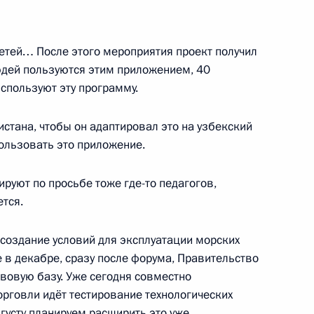
детей… После этого мероприятия проект получил
рожиточном минимуме и МРОТ
юдей пользуются этим приложением, 40
спользуют эту программу.
истана, чтобы он адаптировал это на узбекский
ользовать это приложение.
ение, касающееся оплаты
онеров, проживающих
ируют по просьбе тоже где-то педагогов,
авненных к ним местностях
ется.
создание условий для эксплуатации морских
 в декабре, сразу после форума, Правительство
вовую базу. Уже сегодня совместно
кона о полиции
рговли идёт тестирование технологических
вгусту планируем расширить это уже