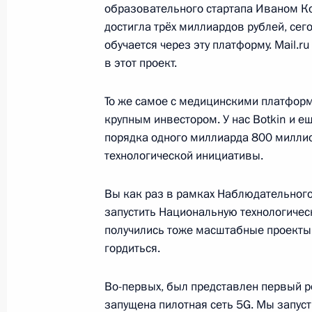
образовательного стартапа Иваном Ко
достигла трёх миллиардов рублей, се
обучается через эту платформу. Mail.r
Совещание по социальным вопрос
в этот проект.
5 января 2021 года, 18:10
То же самое с медицинскими платформ
крупным инвестором. У нас Botkin и е
порядка одного миллиарда 800 милли
Перечень поручений по итогам пре
технологической инициативы.
31 декабря 2020 года, 13:00
Вы как раз в рамках Наблюдательного
запустить Национальную технологическ
В законодательство внесены изме
получились тоже масштабные проекты
прав участников долевого строител
гордиться.
застройщика
Во-первых, был представлен первый р
30 декабря 2020 года, 15:55
запущена пилотная сеть 5G. Мы запуст