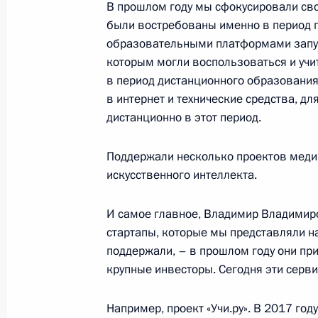
В прошлом году мы сфокусировали сво
18 февраля 2021 года, 18:00
были востребованы именно в период 
образовательными платформами запус
которым могли воспользоваться и учит
в период дистанционного образования
Встреча с главой АСИ Светланой Ч
в интернет и технические средства, дл
3 февраля 2021 года, 13:40
дистанционно в этот период.
Поддержали несколько проектов меди
Совещание с членами Правительст
искусственного интеллекта.
28 января 2021 года, 15:20
И самое главное, Владимир Владимиро
стартапы, которые мы представляли н
поддержали, – в прошлом году они при
28 января Владимир Путин провед
крупные инвесторы. Сегодня эти сер
с членами Правительства Российс
Например, проект «Учи.ру». В 2017 год
27 января 2021 года, 15:00