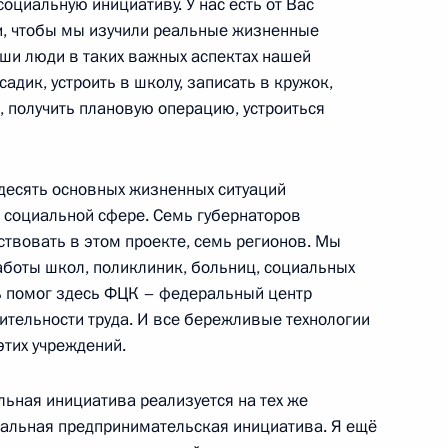
оциальную инициативу. У нас есть от Вас
 на производстве
и, чтобы мы изучили реальные жизненные
аши люди в таких важных аспектах нашей
садик, устроить в школу, записать в кружок,
 получить плановую операцию, устроиться
теранам Великой
десять основных жизненных ситуаций
дённых знаком «Житель
в социальной сфере. Семь губернаторов
ствовать в этом проекте, семь регионов. Мы
боты школ, поликлиник, больниц, социальных
нь помог здесь ФЦК – федеральный центр
тельности труда. И все бережливые технологии
этих учреждений.
ть предыдущие материалы
льная инициатива реализуется на тех же
нальная предпринимательская инициатива. Я ещё