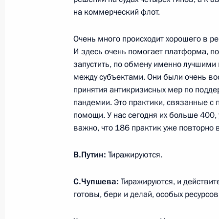
на коммерческий флот.
Очень много происходит хорошего в рег
Внесены изменения в законодатель
И здесь очень помогает платформа, по
помощи лицам, находящимся в сос
запустить, по обмену именно лучшими
наркотического или иного токсиче
между субъектами. Они были очень во
30 декабря 2020 года, 09:30
принятия антикризисных мер по подде
пандемии. Это практики, связанные с
помощи. У нас сегодня их больше 400
В статью 10 закона о дополнитель
важно, что 186 практик уже повторно 
семей, имеющих детей, внесено из
В.Путин:
Тиражируются.
22 декабря 2020 года, 12:45
С.Чупшева:
Тиражируются, и действит
готовы, бери и делай, особых ресурсов
Подписан закон, сохраняющий в 2
тарифы страховых взносов на обяз