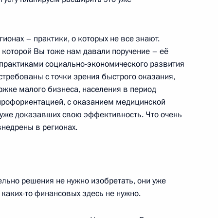
ионах – практики, о которых не все знают.
ство в части оказания
 которой Вы тоже нам давали поручение – её
тоянии алкогольного,
 практиками социально-экономического развития
ского опьянения
стребованы с точки зрения быстрого оказания,
ржке малого бизнеса, населения в период
 профориентацией, с оказанием медицинской
, уже доказавших свою эффективность. Что очень
ных мерах господдержки
внедрены в регионах.
менение
ельно решения не нужно изобретать, они уже
 каких-то финансовых здесь не нужно.
021–2023 годах действующие
ательное социальное