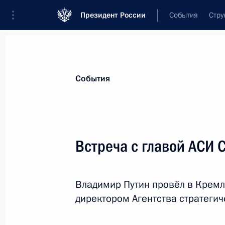
Президент России
События
Стру
Материалы по выбранной теме
События
Социальная сфера,
1806 результат
Встреча с главой АСИ 
Показа
Владимир Путин провёл в Кремл
В Трудовой кодекс внесены измене
директором Агентства стратеги
на выбор времени для отпуска раб
семьями