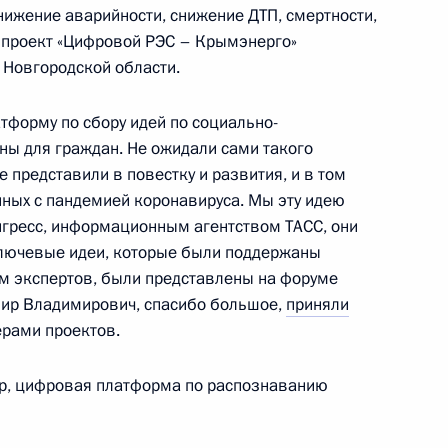
снижение аварийности, снижение ДТП, смертности,
н проект «Цифровой РЭС – Крымэнерго»
ионных фондах внесены
 Новгородской области.
у прав застрахованных лиц
тформу по сбору идей по социально-
ы для граждан. Не ожидали сами такого
 представили в повестку и развития, и в том
нных с пандемией коронавируса. Мы эту идею
нгресс, информационным агентством ТАСС, они
язательном пенсионном
ключевые идеи, которые были поддержаны
м экспертов, были представлены на форуме
мир Владимирович, спасибо большое,
приняли
рами проектов.
ер, цифровая платформа по распознаванию
тике в Российской