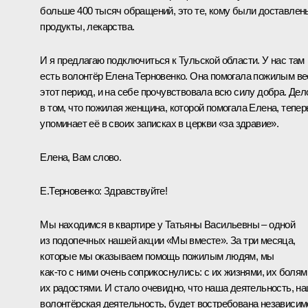
больше 400 тысяч обращений, это те, кому были доставлен
продукты, лекарства.
И я предлагаю подключиться к Тульской области. У нас там
есть волонтёр Елена Терновенко. Она помогала пожилым ве
этот период, и на себе прочувствовала всю силу добра. Дел
в том, что пожилая женщина, которой помогала Елена, тепер
упоминает её в своих записках в церкви «за здравие».
Елена, Вам слово.
Е.Терновенко:
Здравствуйте!
Мы находимся в квартире у Татьяны Васильевны – одной
из подопечных нашей акции «Мы вместе». За три месяца,
которые мы оказываем помощь пожилым людям, мы
как‑то с ними очень соприкоснулись: с их жизнями, их болям
их радостями. И стало очевидно, что наша деятельность, н
волонтёрская деятельность, будет востребована независим