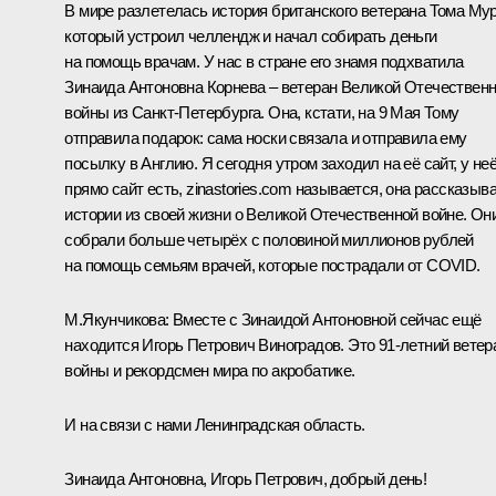
В мире разлетелась история британского ветерана Тома Мур
который устроил челлендж и начал собирать деньги
на помощь врачам. У нас в стране его знамя подхватила
Зинаида Антоновна Корнева – ветеран Великой Отечествен
войны из Санкт‑Петербурга. Она, кстати, на 9 Мая Тому
отправила подарок: сама носки связала и отправила ему
посылку в Англию. Я сегодня утром заходил на её сайт, у не
прямо сайт есть, zinastories.com называется, она рассказыв
истории из своей жизни о Великой Отечественной войне. Он
собрали больше четырёх с половиной миллионов рублей
на помощь семьям врачей, которые пострадали от COVID.
М.Якунчикова:
Вместе с Зинаидой Антоновной сейчас ещё
находится Игорь Петрович Виноградов. Это 91‑летний ветер
войны и рекордсмен мира по акробатике.
И на связи с нами Ленинградская область.
Зинаида Антоновна, Игорь Петрович, добрый день!