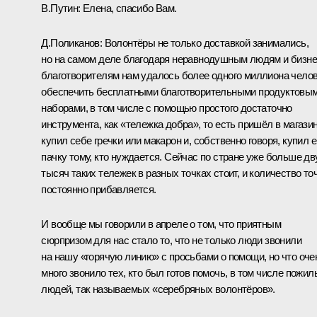
В.Путин:
Елена, спасибо Вам.
Д.Поликанов:
Волонтёры не только доставкой занимались,
но на самом деле благодаря неравнодушным людям и бизне
благотворителям нам удалось более одного миллиона чело
обеспечить бесплатными благотворительными продуктовы
наборами, в том числе с помощью простого достаточно
инструмента, как «тележка добра», то есть пришёл в магазин
купил себе гречки или макарон и, собственно говоря, купил 
пачку тому, кто нуждается. Сейчас по стране уже больше дв
тысяч таких тележек в разных точках стоит, и количество то
постоянно прибавляется.
И вообще мы говорили в апреле о том, что приятным
сюрпризом для нас стало то, что не только люди звонили
на нашу «горячую линию» с просьбами о помощи, но что оче
много звонило тех, кто был готов помочь, в том числе пожил
людей, так называемых «серебряных волонтёров».