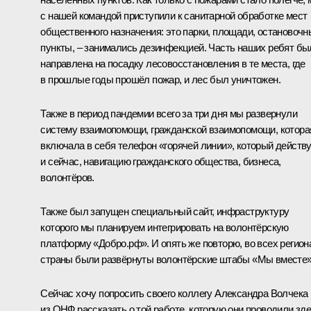
с нашей командой приступили к санитарной обработке мест
общественного назначения: это парки, площади, остановочн
пункты, – занимались дезинфекцией. Часть наших ребят бы
направлена на посадку лесовосстановления в те места, где
в прошлые годы прошёл пожар, и лес был уничтожен.
Также в период пандемии всего за три дня мы развернули
систему взаимопомощи, гражданской взаимопомощи, котора
включала в себя телефон «горячей линии», который действ
и сейчас, навигацию гражданского общества, бизнеса,
волонтёров.
Также был запущен специальный сайт, инфраструктуру
которого мы планируем интегрировать на волонтёрскую
платформу «Добро.рф». И опять же повторю, во всех регион
страны были развёрнуты волонтёрские штабы «Мы вместе»
Сейчас хочу попросить своего коллегу Александра Волчека
из ОНФ рассказать о той работе, которую они проводили зд