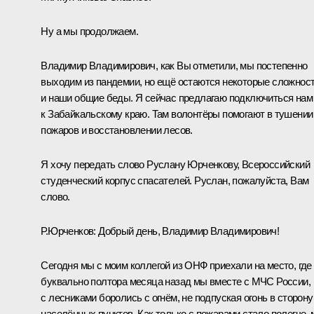
Ну а мы продолжаем.
Владимир Владимирович, как Вы отметили, мы постепенно
выходим из пандемии, но ещё остаются некоторые сложнос
и наши общие беды. Я сейчас предлагаю подключиться нам
к Забайкальскому краю. Там волонтёры помогают в тушении
пожаров и восстановлении лесов.
Я хочу передать слово Руслану Юрченкову, Всероссийский
студенческий корпус спасателей. Руслан, пожалуйста, Вам
слово.
Р.Юрченков:
Добрый день, Владимир Владимирович!
Сегодня мы с моим коллегой из ОНФ приехали на место, где
буквально полтора месяца назад мы вместе с МЧС России,
с лесниками боролись с огнём, не подпуская огонь в сторону
населённых пунктов. Как только с пожарами стало полегче,