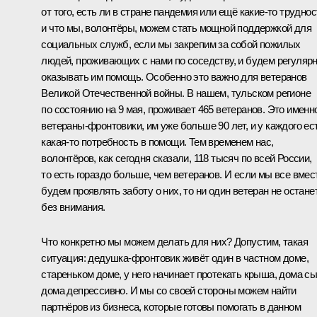
от того, есть ли в стране пандемия или ещё какие‑то труднос
и что мы, волонтёры, можем стать мощной поддержкой для
социальных служб, если мы закрепим за собой пожилых
людей, проживающих с нами по соседству, и будем регуляр
оказывать им помощь. Особенно это важно для ветеранов
Великой Отечественной войны. В нашем, тульском регионе
по состоянию на 9 мая, проживает 465 ветеранов. Это именн
ветераны‑фронтовики, им уже больше 90 лет, и у каждого ес
какая‑то потребность в помощи. Тем временем нас,
волонтёров, как сегодня сказали, 118 тысяч по всей России,
то есть гораздо больше, чем ветеранов. И если мы все вмес
будем проявлять заботу о них, то ни один ветеран не остане
без внимания.
Что конкретно мы можем делать для них? Допустим, такая
ситуация: дедушка‑фронтовик живёт один в частном доме,
стареньком доме, у него начинает протекать крыша, дома сы
дома депрессивно. И мы со своей стороны можем найти
партнёров из бизнеса, которые готовы помогать в данном