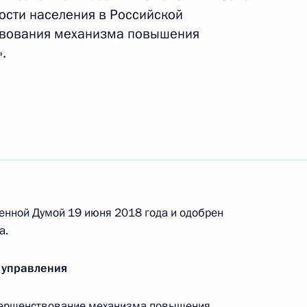
ости населения в Российской
твования механизма повышения
.
говора между Россией
ва
енной Думой 19 июня 2018 года и одобрен
а.
ра Приморского края Андреем
 управления
вершенствование механизма повышения