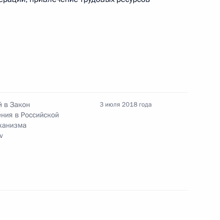
тланой Чупшевой
 в Закон
3 июля 2018 года
ения в Российской
еханизма
v
дов организаций включена
и