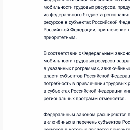
4 июля 2018 года, 16:40
мобильности трудовых ресурсов, пред
из федерального бюджета региональн
ресурсов в субъектах Российской Фед
Подписан закон, направленный на
Российской Федерации, привлечение т
механизма повышения мобильности
приоритетным.
3 июля 2018 года, 19:10
В соответствии с Федеральным зако
мобильности трудовых ресурсов разра
в указанных программах, заключённы
Встреча с врио главы Кемеровской
власти субъектов Российской Федера
25 июня 2018 года, 13:50
потребность в привлечении трудовых р
в субъектах Российской Федерации ин
региональных программ отменяется.
Заседание Национального совета 
Федеральным законом расширяются п
по профессиональным квалификац
включённых в перечень субъектов Рос
20 июня 2018 года, 17:30
ресурсов в которые является приорит