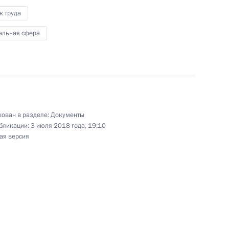
к труда
альная сфера
арантиях сотрудников
ован в разделе:
Документы
бликации:
3 июля 2018 года, 19:10
в связи с рождением ребёнка
ая версия
Беком Евкуровым