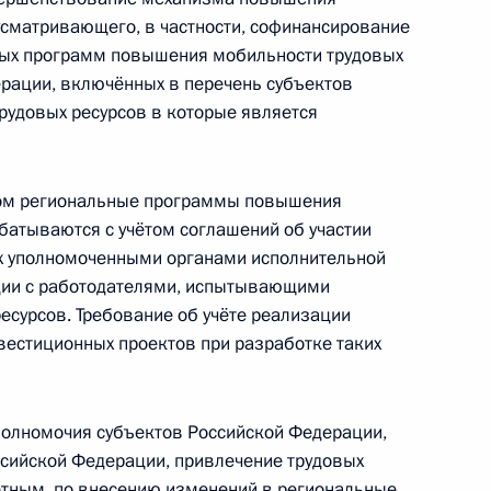
усматривающего, в частности, софинансирование
ых программ повышения мобильности трудовых
ерации, включённых в перечень субъектов
 совершенствование
рудовых ресурсов в которые является
 трудовых ресурсов
ном региональные программы повышения
батываются с учётом соглашений об участии
х уполномоченными органами исполнительной
 области Сергеем Цивилёвым
ции с работодателями, испытывающими
есурсов. Требование об учёте реализации
вестиционных проектов при разработке таких
при Президенте
олномочия субъектов Российской Федерации,
иям
сийской Федерации, привлечение трудовых
етным, по внесению изменений в региональные