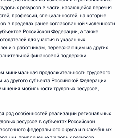
удовых ресурсов в части, касающейся перечня
стей, профессий, специальностей, на которые
ащите граждан, пострадавших
ов в пределах ранее согласованной численности
субъектов Российской Федерации, а также
отодателей для участия в указанных
влению работникам, переезжающим из других
полнительной финансовой поддержки.
нальных целях
ом минимальная продолжительность трудового
я Российской Федерации
 из другого субъекта Российской Федерации
вышения мобильности трудовых ресурсов,
я ряд особенностей реализации региональных
довых ресурсов в субъектах Российской
екоторым категориям граждан
восточного федерального округа и включённых
 Победы в Великой
ерации, привлечение трудовых ресурсов