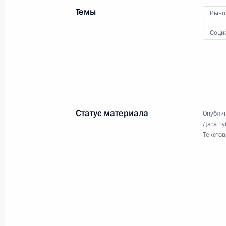
23 апреля 2018 года, 17:05
Темы
Рыно
Соци
Внесены изменения в закон о соцг
органов внутренних дел
23 апреля 2018 года, 16:10
Статус материала
Опублик
Дата пу
Об освобождении от выплат НДФЛ 
Текстов
23 апреля 2018 года, 15:20
Встреча с главой Ингушетии Юнус-
23 апреля 2018 года, 13:30