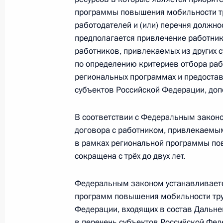
программы повышения мобильности тр
работодателей и (или) перечня должно
Внесены изменения в закон о соцз
предполагается привлечение работник
от аварии на Чернобыльской АЭС
работников, привлекаемых из других 
по определению критериев отбора раб
4 июня 2018 года, 17:40
региональных программах и предоста
субъектов Российской Федерации, до
Президент подписал Указ «О нацио
В соответствии с Федеральным закон
и стратегических задачах развити
договора с работником, привлекаемым
на период до 2024 года»
в рамках региональной программы по
сокращена с трёх до двух лет.
7 мая 2018 года, 17:00
Федеральным законом устанавливаетс
программ повышения мобильности тру
Указ о единовременной выплате н
Федерации, входящих в состав Дальне
России в связи с 73-й годовщиной
в перечень субъектов Российской Фед