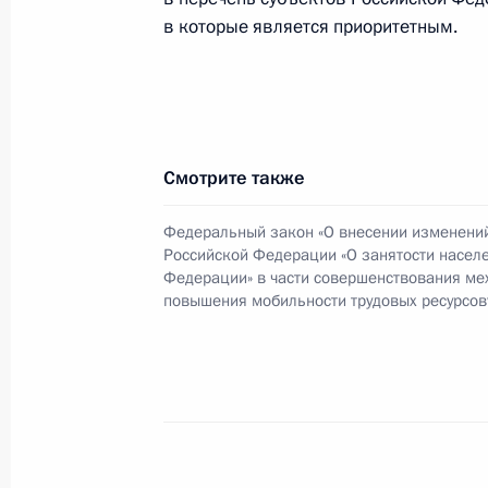
Отечественной войне
в которые является приоритетным.
6 мая 2018 года, 18:30
Встреча с гендиректором АСИ Све
Смотрите также
4 мая 2018 года, 13:50
Федеральный закон «О внесении изменений
Российской Федерации «О занятости насел
Федерации» в части совершенствования м
Встреча с Советом законодателей
повышения мобильности трудовых ресурсов
27 апреля 2018 года, 16:00
В состав налогооблагаемых расхо
оплата отдыха работников в Росси