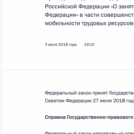
24 июля 2018 года, 13:30
Российской Федерации «О занят
Федерации» в части совершенс
мобильности трудовых ресурсов»
Подписан закон о ратификации до
и Сербией о соцобеспечении
3 июля 2018 года
19:10
19 июля 2018 года, 15:35
Совещание с членами Правительст
18 июля 2018 года, 15:20
Федеральный закон принят Государств
Советом Федерации 27 июня 2018 год
Рабочая встреча с врио губернато
Справка Государственно-правового
Тарасенко
Федеральный закон направлен на со