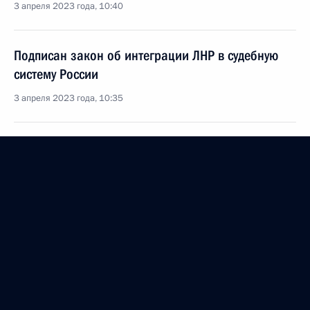
3 апреля 2023 года, 10:40
Подписан закон об интеграции ЛНР в судебную
систему России
3 апреля 2023 года, 10:35
Подписан закон об интеграции ДНР в судебную
систему России
3 апреля 2023 года, 10:30
Рабочая поездка Марии Львовой-Беловой в ДНР
и ЛНР
30 марта 2023 года, 20:30