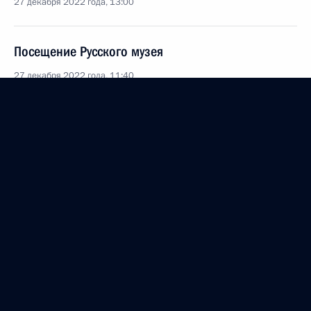
27 декабря 2022 года, 13:00
Посещение Русского музея
27 декабря 2022 года, 11:40
Беседа с Президентом Белоруссии Александром
Лукашенко
27 декабря 2022 года, 10:55
Неформальный саммит СНГ
26 декабря 2022 года, 16:00
Мария Львова-Белова посетила Краснодарский
край