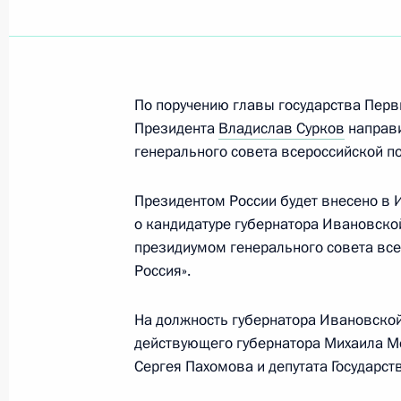
19 октября 2010 года, 09:50
Рабочая встреча с Министром реги
По поручению главы государства Пер
Виктором Басаргиным
Президента
Владислав Сурков
направи
генерального совета всероссийской по
18 октября 2010 года, 13:00
Президентом России будет внесено в
о кандидатуре губернатора Ивановско
Кандидатура Сергея Собянина буде
президиумом генерального совета все
для наделения полномочиями мэр
Россия».
15 октября 2010 года, 19:15
На должность губернатора Ивановско
действующего губернатора Михаила М
Сергея Пахомова и депутата Государс
Встреча с губернатором Калинингр
Цукановым