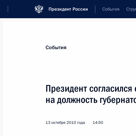
Президент России
События
Стру
Материалы по выбранной теме
События
Регионы,
4751 результат
Президент согласился 
Показа
на должность губернат
Кандидатура Олега Чиркунова внес
Законодательного Собрания Пермск
13 октября 2010 года
14:50
полномочиями губернатора