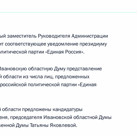
онального развития
вый заместитель Руководителя Администрации
т соответствующее уведомление президиуму
литической партии «Единая Россия».
 Ивановскую областную Думу представление
й области из числа лиц, предложенных
т представлена в Мосгордуму
российской политической партии «Единая
а Москвы
й области предложены кандидатуры
еня, председателя Ивановской областной Думы
твенной Думы Татьяны Яковлевой.
адской области Николаем