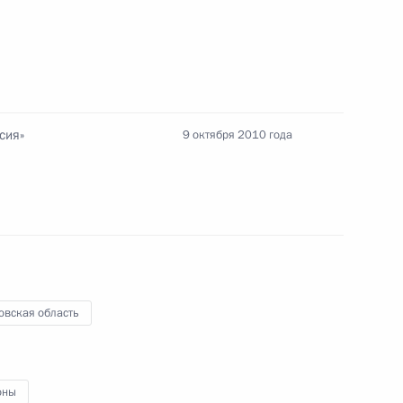
андидатур на должность
сия»
9 октября 2010 года
андидатур на должность
овская область
итогам заседания Совета
оны