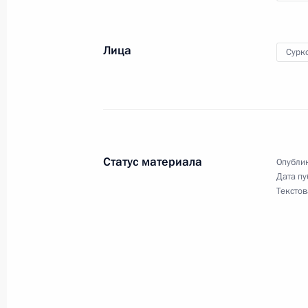
по развитию местного самоуправл
13 октября 2010 года, 14:00
Лица
Сурк
Совещание по вопросу ликвидации
пожаров
13 октября 2010 года, 13:45
Статус материала
Опублик
Дата пу
Текстов
Президенту представлены кандидат
Москвы
9 октября 2010 года, 16:00
Подписан закон «О внесении измен