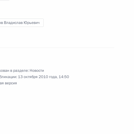
ения
ов Владислав Юрьевич
 последствий природных
ован в разделе:
Новости
бликации:
13 октября 2010 года, 14:50
ая версия
уры на должность мэра
ения в статью 26.3