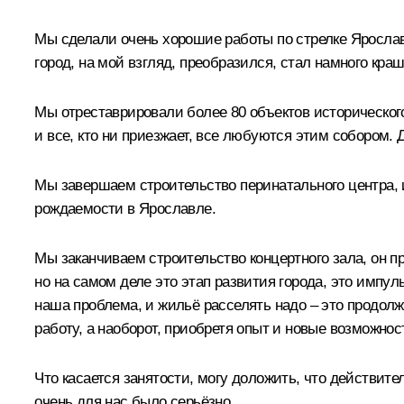
Мы сделали очень хорошие работы по стрелке Ярослав
город, на мой взгляд, преобразился, стал намного краш
Мы отреставрировали более 80 объектов исторического
и все, кто ни приезжает, все любуются этим собором.
Мы завершаем строительство перинатального центра, 
рождаемости в Ярославле.
Мы заканчиваем строительство концертного зала, он п
но на самом деле это этап развития города, это импул
наша проблема, и жильё расселять надо – это продолж
работу, а наоборот, приобретя опыт и новые возможно
Что касается занятости, могу доложить, что действит
очень для нас было серьёзно.