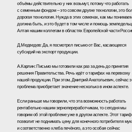
объёмы действительно у них возьмут, потому что работать
с семенным фондом – это совсем другие технологии, это бо
дорогая технология. Нужда в этих семенах, как мы понимаем
должна быть, и это будет в том числе и помощь земледель
Алтая нашим коллегам в областях Европейской части Росси
Д.Медведев:
Да, я посмотрел письмо от Вас, касающееся
субсидий на экспорт продукции.
А.Карлин:
Письмо мы готовили как раз за день до принятия
решения Правительства. Речь идёт о тарифах на перевозку
нашей продукции. При этом, Дмитрий Анатольевич, сейчас э
проблема приобретает значение несколько в ином аспекте.
Если раньше мы говорили, что эта возможность работать
рентабельно нашим зернопереработчикам, то сегодня мы
говорим об этой проблеме уже в другом аспекте. Этот тариф
позволит не поднимать цену для конечного потребителя мук
и соответственно хлеба печёного, а это особая сейчас