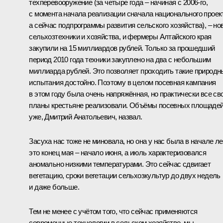
техперевооружение (за четыре года – начиная с 2006-го,
с момента начала реализации сначала национального проек
а сейчас подпрограммы развития сельского хозяйства), – но
сельхозтехники и хозяйства, и фермеры Алтайского края
закупили на 15 миллиардов рублей. Только за прошедший
период 2010 года техники закуплено на два с небольшим
миллиарда рублей. Это позволяет проходить такие природн
испытания достойно. Поэтому в целом посевная кампания
в этом году была очень напряжённая, но практически все св
планы крестьяне реализовали. Объёмы посевных площадей
уже, Дмитрий Анатольевич, назвал.
Засуха нас тоже не миновала, но она у нас была в начале ле
это конец мая – начало июня, а июль характеризовался
аномально низкими температурами. Это сейчас сдвигает
вегетацию, сроки вегетации сельхозкультур до двух недель
и даже больше.
Тем не менее с учётом того, что сейчас применяются
современные технологии в сельском хозяйстве, мы