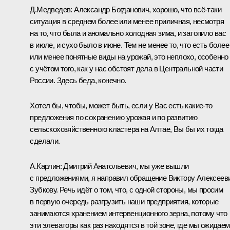
Д.Медведев:
Александр Богданович, хорошо, что всё‑таки
ситуация в среднем более или менее приличная, несмотря
на то, что была и аномально холодная зима, и затопило вас
в июле, и сухо было в июне. Тем не менее то, что есть более
или менее понятные виды на урожай, это неплохо, особенно
с учётом того, как у нас обстоят дела в Центральной части
России. Здесь беда, конечно.
Хотел бы, чтобы, может быть, если у Вас есть какие‑то
предложения по сохранению урожая и по развитию
сельскохозяйственного кластера на Алтае, Вы бы их тогда
сделали.
А.Карлин:
Дмитрий Анатольевич, мы уже вышли
с предложениями, я направил обращение Виктору Алексеев
Зубкову. Речь идёт о том, что, с одной стороны, мы просим
в первую очередь разгрузить наши предприятия, которые
занимаются хранением интервенционного зерна, потому что
эти элеваторы как раз находятся в той зоне, где мы ожидаем