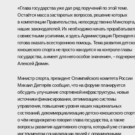
«Глава государства уже дал ряд поручений по этой теме.
Остаётся масса застарелых вопросов, решение которых
в компетенции Правительства, непосредственно Минспорта
наших законодателей. Их необходимо начать прорабатыват
совместными усилиями, и здесь Администрация Президент
готова оказать всестороннюю помощь. Тема развития детско
юношеского спорта не просто находится на контроле главы
государства, а имеет для него особое значение», – подчеркн
Алексей Дюмин.
Министр спорта, президент Олимпийского комитета России
Михаил Дегтярёв
сообщил, что на форуме планируется
обсудить улучшение спортивной инфраструктуры, новые
источники финансирования, оптимизацию системы
управления, повышение уровня наших национальных
состязаний, декоммерциализацию детско-юношеского спорт
о чём неоднократно говорил глава государства, а также
вопросы развития адаптивного спорта, который уже станови
инструментом социализации людей с ограниченными