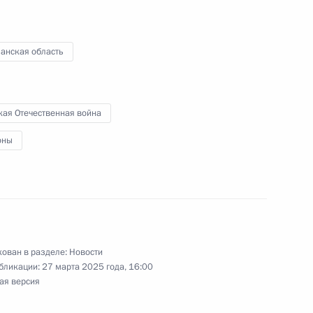
м Цыденовым
анская область
нования Якутска
кая Отечественная война
оны
перимента по расширению
вания
ован в разделе:
Новости
бликации:
27 марта 2025 года, 16:00
ая версия
ской области Александром