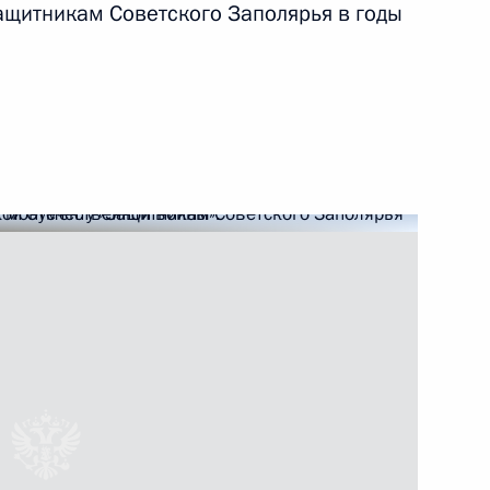
ащитникам Советского Заполярья в годы
о вопросу развития
а и открытие объектов
рачаево-Черкесскую