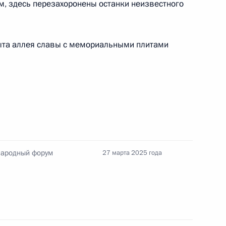
5-м, здесь перезахоронены останки неизвестного
вания спортивных сборных
Сириус»
рыта аллея славы с мемориальными плитами
ьгой Любимовой
народный форум
27 марта 2025 года
вгородскую область