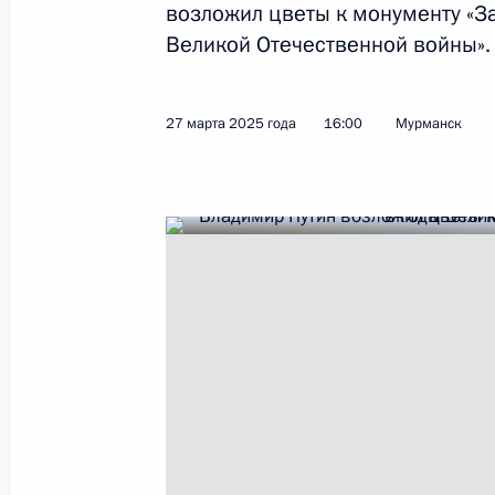
возложил цветы к монументу «З
Великой Отечественной войны».
Заседание Президиума Госсовета п
инфраструктуры для жизни
27 марта 2025 года
16:00
Мурманск
15 апреля 2025 года, 20:00
Совещание с членами Правительств
лесопромышленного комплекса
14 апреля 2025 года, 18:40
Мария Львова-Белова посетила Ка
Республику