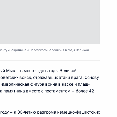
публику Ингушетия
енту «Защитникам Советского Заполярья в годы Великой
м «ДОМ.РФ» Виталием Мутко
й Мыс – в месте, где в годы Великой
оветских войск, отражавших атаки врага. Основу
символическая фигура воина в каске и плащ-
й области Андреем
та памятника вместе с постаментом – более 42
году – к 30-летию разгрома немецко-фашистских