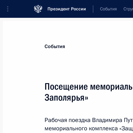
Президент России
События
Стру
Материалы по выбранной теме
События
Регионы,
4751 результат
Посещение мемориаль
Показа
Заполярья»
Мария Львова-Белова открыла окр
на первом месте» в Пятигорске
Рабочая поездка Владимира Пут
мемориального комплекса «Защи
15 апреля 2025 года, 21:00