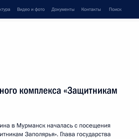
ктура
Видео и фото
Документы
Контакты
Поиск
Все темы
Подписаться на ленту
ного комплекса «Защитникам
ть следующие материалы
ужной форум «Семья
ина в Мурманск началась с посещения
тникам Заполярья». Глава государства