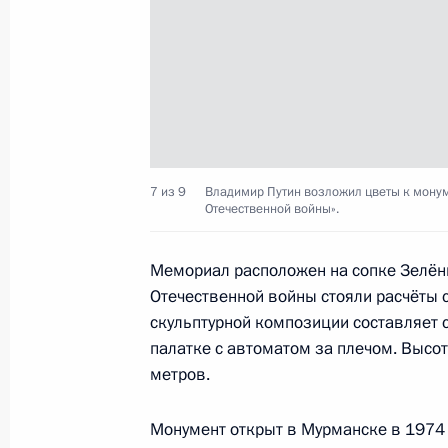
11 апреля 2025 года, 18:30
Мария Львова-Белова посетила Рес
11 апреля 2025 года, 18:20
7 из 9
Владимир Путин возложил цветы к монум
Отечественной войны».
Встреча с генеральным директоро
10 апреля 2025 года, 13:50
Мемориал расположен на сопке Зелёны
Отечественной войны стояли расчёты с
скульптурной композиции составляет 
Встреча с губернатором Московско
палатке с автоматом за плечом. Высо
Воробьёвым
метров.
8 апреля 2025 года, 13:50
Монумент открыт в Мурманске в 1974 