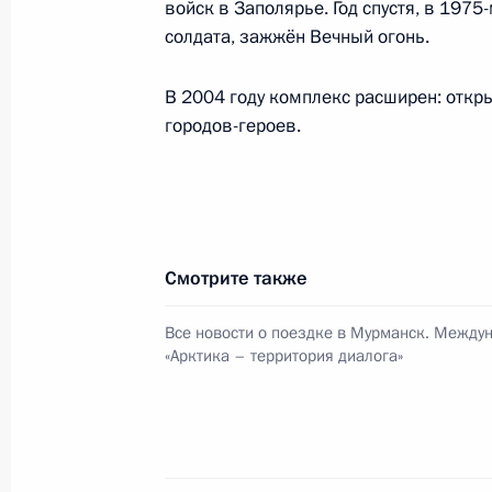
войск в Заполярье. Год спустя, в 197
солдата, зажжён Вечный огонь.
Установлена возможность формиро
команд федеральной территории «
В 2004 году комплекс расширен: отк
7 апреля 2025 года, 15:35
городов-героев.
Встреча с Министром культуры Ол
4 апреля 2025 года, 14:00
Смотрите также
Все новости о поездке в Мурманск. Между
«Арктика – территория диалога»
Мария Львова-Белова посетила Но
3 апреля 2025 года, 18:30