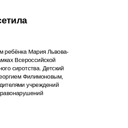
сетила
м ребёнка Мария Львова-
амках Всероссийской
ого сиротства. Детский
Георгием Филимоновым,
одителями учреждений
 правонарушений