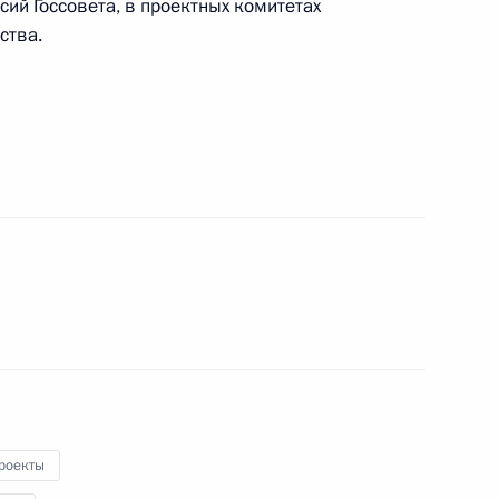
марскую область
ий Госсовета, в проектных комитетах
ства.
рманскую область
м
 губернатора Курской
роекты