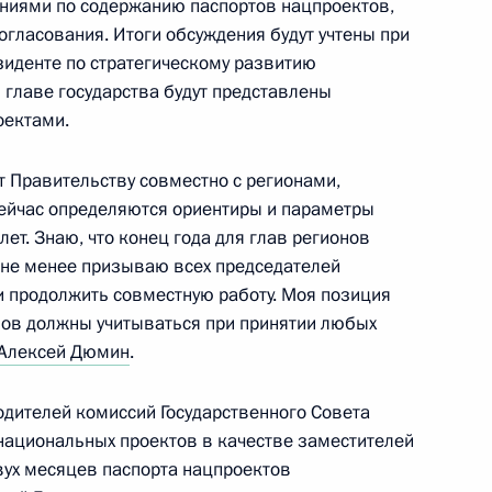
ниями по содержанию паспортов нацпроектов,
огласования. Итоги обсуждения будут учтены при
зиденте по стратегическому развитию
 главе государства будут представлены
оектами.
 обеспечение безопасности
 Правительству совместно с регионами,
х военного положения
 Сейчас определяются ориентиры и параметры
ет. Знаю, что конец года для глав регионов
 не менее призываю всех председателей
 и продолжить совместную работу. Моя позиция
нов должны учитываться при принятии любых
сероссийский форум
Алексей Дюмин
.
стер-форум»
дителей комиссий Государственного Совета
национальных проектов в качестве заместителей
двух месяцев паспорта нацпроектов