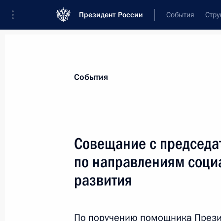
Президент России
События
Стру
Материалы по выбранной теме
События
Регионы,
4751 результат
Совещание с председа
Показа
по направлениям соци
развития
Президент провёл телефонный разг
Рустамом Миннихановым
По поручению помощника Презид
21 декабря 2024 года, 19:30