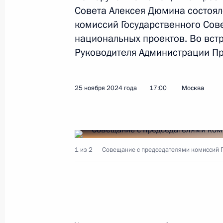
Совета Алексея Дюмина состоял
комиссий Государственного Сов
национальных проектов. Во встр
В законодательство внесены изме
Руководителя Администрации П
организации дополнительного обр
по программам спортивной подгот
13 декабря 2024 года, 14:50
25 ноября 2024 года
17:00
Москва
Программа «Гектар в Арктике» рас
Белоярского и Берёзовского райо
1 из 2
Совещание с председателями комиссий Г
13 декабря 2024 года, 14:35
Законом регулируется правовой ст
и корпораций, зарегистрированных