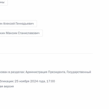
оны
меровскую область
н Алексей Геннадьевич
кин Максим Станиславович
ятии в Российскую
азовании в составе
ктов – Республики Крым
евастополя
ован в разделах:
Администрация Президента
,
Государственный
бликации:
25 ноября 2024 года, 17:00
ая версия
док осуществления закупок
 Севастополя