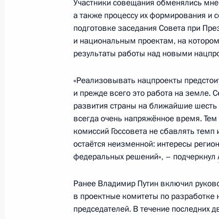
Участники совещания обменялись мне
в состав России
а также процессу их формирования и с
13 декабря 2024 года, 14:20
подготовке заседания Совета при Пре
и национальным проектам, на котором
результаты работы над новыми нацпр
Подписан закон, направленный на
«Реализовывать нацпроекты предстоит
деятельности госорганов в условия
и прежде всего это работа на земле.
13 декабря 2024 года, 13:00
развития страны на ближайшие шесть л
всегда очень напряжённое время. Тем
комиссий Госсовета не сбавлять темп
остаётся неизменной: интересы регио
Мария Львова-Белова открыла II В
федеральных решений», – подчеркнул
практиков социальных театров «Ма
12 декабря 2024 года, 18:00
Ранее Владимир Путин включил руково
в проектные комитеты по разработке 
председателей. В течение последних 