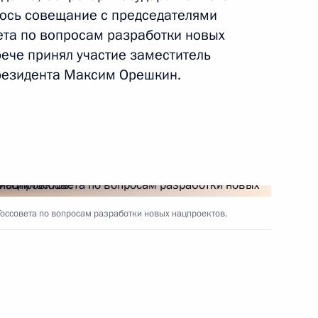
ось совещание с председателями
ета по вопросам разработки новых
ече принял участие заместитель
нения, касающиеся
резидента Максим Орешкин.
азования взрослых
овки
пространена на территории
нов ХМАО – Югры
оссовета по вопросам разработки новых нацпроектов.
атус госконцернов
 в ДНР до включения её