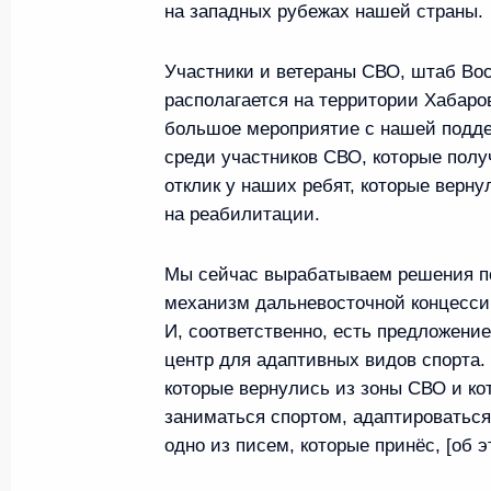
на западных рубежах нашей страны.
Мария Львова-Белова посетил
4 сентября 2024 года, 18:00
Участники и ветераны СВО, штаб Вост
располагается на территории Хабаро
большое мероприятие с нашей подде
среди участников СВО, которые полу
Совещание по вопросам разви
отклик у наших ребят, которые верну
Дальневосточного федерально
на реабилитации.
4 сентября 2024 года, 17:50
Мы сейчас вырабатываем решения по
механизм дальневосточной концессии
Презентация результатов разв
И, соответственно, есть предложени
и запуск новых предприятий
центр для адаптивных видов спорта. 
которые вернулись из зоны СВО и кот
4 сентября 2024 года, 15:15
заниматься спортом, адаптироваться
одно из писем, которые принёс, [об э