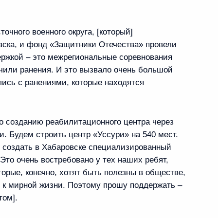
а Томскую область
очного военного округа, [который]
вска, и фонд «Защитники Отечества» провели
ржкой – это межрегиональные соревнования
чили ранения. И это вызвало очень большой
тия инфраструктуры
лись с ранениями, которые находятся
го округа
 созданию реабилитационного центра через
. Будем строить центр «Уссури» на 540 мест.
ития Дальнего Востока
е создать в Хабаровске специализированный
Это очень востребовано у тех наших ребят,
орые, конечно, хотят быть полезны в обществе,
 к мирной жизни. Поэтому прошу поддержать –
том].