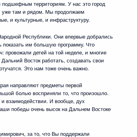
ия Приморской флотилии
 подшефным территориям. У нас это город
л уже там и рядом. Мы продолжаем
ые, и культурные, и инфраструктуру.
 Народной Республики. Они впервые добрались
ладивосток
ь показать им большую программу. Что
 провожали детей на той неделе, и многие
 Дальний Восток работать, создавать свои
 отучатся. Это нам тоже очень важно.
а совещание по вопросам
края направляют предметы первой
нспекции системы
льшой болью восприняли то, что произошло.
ротства
и взаимодействии. И вообще, дух
наши победы очень высок на Дальнем Востоке
т участие в работе
мирович, за то, что Вы поддержали