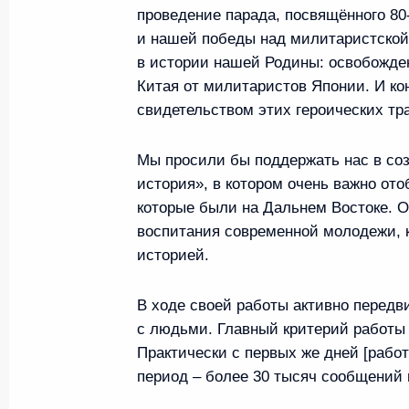
Восточного экономического ф
проведение парада, посвящённого 80
и нашей победы над милитаристской
2 сентября 2024 года, 16:00
в истории нашей Родины: освобожде
Китая от милитаристов Японии. И ко
свидетельством этих героических тр
Посещение Кызылского презид
училища
Мы просили бы поддержать нас в соз
история», в котором очень важно от
2 сентября 2024 года, 14:30
которые были на Дальнем Востоке. О
воспитания современной молодежи, к
историей.
Рабочая встреча с главой Рес
Владиславом Ховалыгом
В ходе своей работы активно передв
2 сентября 2024 года, 13:40
с людьми. Главный критерий работы –
Практически с первых же дней [работ
период – более 30 тысяч сообщений 