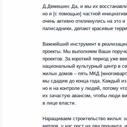
30 августа 2024 года, 20:10
Д.Демешин:
Да, и мы их восстанавли
но и [с помощью] частной инициати
очень активно откликнулись на это и
палисадники, делают красивые террит
Встреча с врио губернатора В
Георгием Филимоновым
Важнейший инструмент в реализации
30 августа 2024 года, 19:30
проекты. Мы выполняем Ваши поручен
проектов. За короткий период уже вв
национальный культурный центр в се
жилых домов – пять МКД [многокварт
Встреча с врио губернатора Х
мы сдадим до конца года. Каждый из 
Дмитрием Демешиным
но и на контроле у людей, потому ч
30 августа 2024 года, 18:35
их зачастую авансом, чтобы люди ви
в лице власти.
Мария Львова-Белова посетил
Наращиваем строительство жилья: з
метров, у нас рост на два процента, 