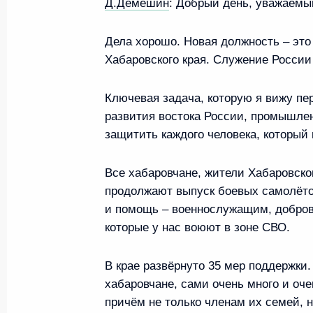
Д.Демешин
:
Добрый день, уважаемы
Владимир Путин проголосовал
в Мосгордуму
Дела хорошо. Новая должность – это
6 сентября 2024 года, 19:10
Хабаровского края. Служение России 
Ключевая задача, которую я вижу пе
Пленарное заседание девятог
развития востока России, промышле
экономического форума
защитить каждого человека, который 
5 сентября 2024 года, 12:00
Все хабаровчане, жители Хабаровско
продолжают выпуск боевых самолётов
и помощь – военнослужащим, добров
Рабочая встреча с губернатор
которые у нас воюют в зоне СВО.
Олегом Кожемяко
В крае развёрнуто 35 мер поддержки.
4 сентября 2024 года, 18:40
хабаровчане, сами очень много и оче
причём не только членам их семей, н