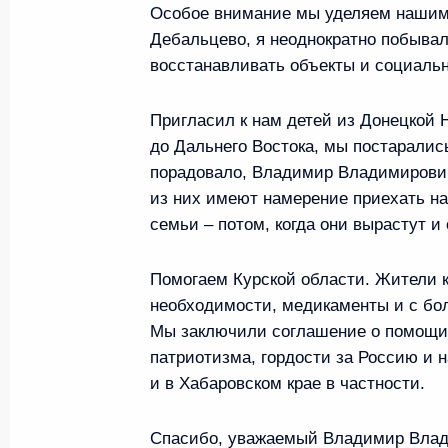
Посещение пункта базирован
Особое внимание мы уделяем нашим
Дебальцево, я неоднократно побыва
4 сентября 2024 года, 09:00
восстанавливать объекты и социальн
Пригласил к нам детей из Донецкой
Владимир Путин прибыл во В
до Дальнего Востока, мы постаралис
3 сентября 2024 года, 21:40
порадовало, Владимир Владимирович:
из них имеют намерение приехать на
семьи – потом, когда они вырастут и
Мария Львова-Белова провел
Помогаем Курской области. Жители 
организации Всероссийской и
необходимости, медикаменты и с бо
профилактики социального си
Мы заключили соглашение о помощи 
3 сентября 2024 года, 17:00
патриотизма, гордости за Россию и 
и в Хабаровском крае в частности.
4–5 сентября Президент приме
Спасибо, уважаемый Владимир Влади