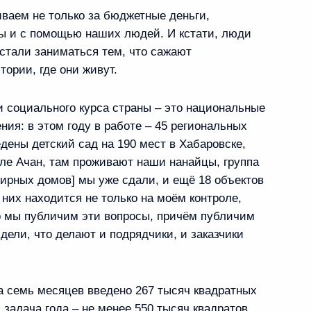
ваем не только за бюджетные деньги,
вы и с помощью наших людей. И кстати, люди
 стали заниматься тем, что сажают
ории, где они живут.
ологодской области
 социального курса страны – это национальные
ия: в этом году в работе – 45 региональных
едены детский сад на 190 мест в Хабаровске,
ле Ачан, там проживают наши нанайцы, группа
ирных домов] мы уже сдали, и ещё 18 объектов
абаровского края
них находится не только на моём контроле,
то мы публичим эти вопросы, причём публичим
дели, что делают и подрядчики, и заказчики
а Саратовскую область
а семь месяцев введено 267 тысяч квадратных
и задача года – не менее 550 тысяч квадратов.