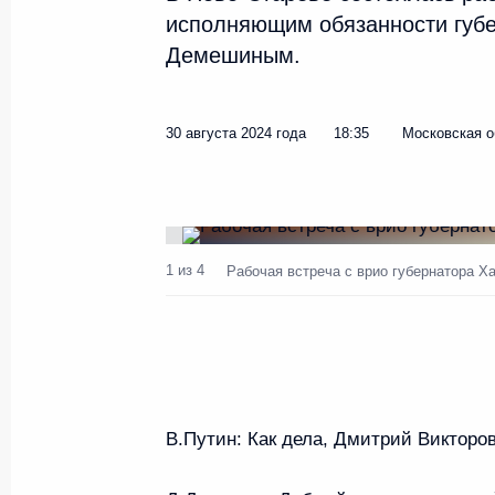
исполняющим обязанности губе
Демешиным.
Посещение Свято-Троицкой А
12 сентября 2024 года, 17:40
30 августа 2024 года
18:35
Московская о
Совещание с членами Правит
11 сентября 2024 года, 17:00
1 из 4
Рабочая встреча с врио губернатора 
Встреча с губернатором Новг
Никитиным
9 сентября 2024 года, 13:45
В.Путин:
Как дела, Дмитрий Викторо