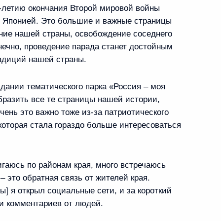
орума
-летию окончания Второй мировой войны
 Японией. Это большие и важные страницы
ние нашей страны, освобождение соседнего
нечно, проведение парада станет достойным
адиций нашей страны.
ентского кадетского
дании тематического парка «Россия – моя
образить все те страницы нашей истории,
чень это важно тоже из-за патриотического
оторая стала гораздо больше интересоваться
публики Тыва
игаюсь по районам края, много встречаюсь
 это обратная связь от жителей края.
ы] я открыл социальные сети, и за короткий
и комментариев от людей.