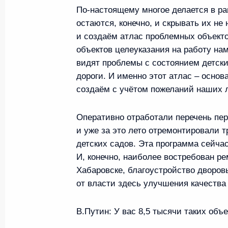
Совещание по вопросам социа
По-настоящему многое делается в ра
развития Республики Тыва
остаются, конечно, и скрывать их не
2 сентября 2024 года, 13:00
и создаём атлас проблемных объекто
объектов целеуказания на работу на
видят проблемы с состоянием детски
дороги. И именно этот атлас – основ
Открытый урок «Разговор о в
создаём с учётом пожеланий наших 
2 сентября 2024 года, 11:25
Оперативно отработали перечень пе
и уже за это лето отремонтировали 
Поездка в Республику Тыва
детских садов. Эта программа сейча
И, конечно, наиболее востребован ре
2 сентября 2024 года
Хабаровске, благоустройство дворов
от власти здесь улучшения качества
Встреча с врио губернатора С
В.Путин:
У вас 8,5 тысячи таких объе
Вячеславом Федорищевым