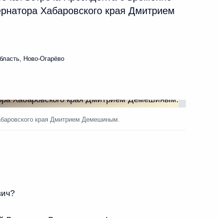
рнатора Хабаровского края Дмитрием
лександро-Невской лавры
бласть, Ново-Огарёво
ельства
Хабаровского края Дмитрием Демешиным.
ородской области Андреем
вич?