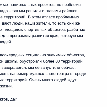
льно-экономического
мках национальных проектов, но проблемы
 надо – так мы решили с главами районов
в территорий. В этом атласе проблемных
м дают люди, наши жители, то есть они же
х площадок, спортивных объектов, разбитые
а для программы развития края, которую мы
ажном»
людей.
рвоочередных социально значимых объектов,
три школы, обустроили более 80 территорий
с завершается, мы её запустили сейчас.
монт, например музыкального театра в городе
ых территорий. Очень много людей ждут
 жизни.
амарской области
ктов, да?