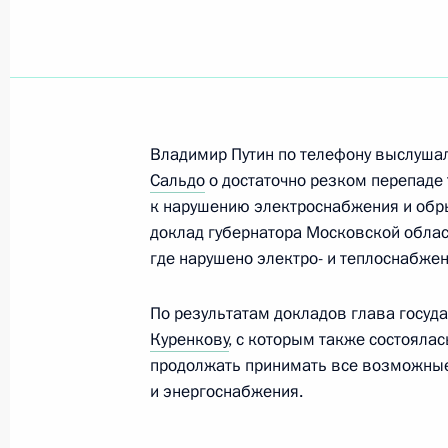
Жителям Великого Новгорода и Но
20 января 2024 года, 11:30
Владимир Путин по телефону выслуша
Заседание оргкомитета Междунаро
Сальдо
о достаточно резком перепаде 
мероприятия «Спортивные игры ст
к нарушению электроснабжения и обр
доклад губернатора Московской обла
19 января 2024 года, 15:30
где нарушено электро- и теплоснабжен
По результатам докладов глава госуд
Встреча с председателем совета ди
Куренкову
, с которым также состоялас
«Бамтоннельстрой-Мост» Руслано
продолжать принимать все возможные
и энергоснабжения.
18 января 2024 года, 14:00