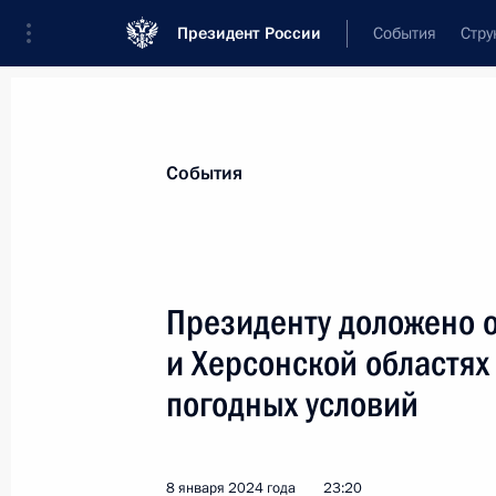
Президент России
События
Стру
Материалы по выбранной теме
События
Регионы,
4751 результат
Президенту доложено о
Показа
и Херсонской областях
погодных условий
Встреча с учащимися вузов Калини
25 января 2024 года, 17:15
8 января 2024 года
23:20