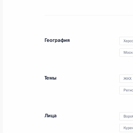
Перечень поручений по итогам зас
гражданского общества и правам 
14 января 2024 года, 20:00
География
Херс
Моск
Распределены гранты Президента 
ориентированных некоммерческих
12 января 2024 года, 18:00
Темы
ЖКХ
Реги
Заседание межведомственной рабо
по противодействию незаконным 
Лица
Воро
11 января 2024 года, 17:30
Куре