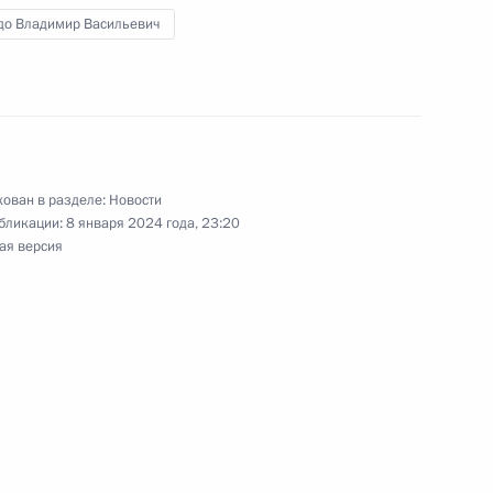
до Владимир Васильевич
у новый сайт
Мечталёт»
ован в разделе:
Новости
бликации:
8 января 2024 года, 23:20
ая версия
абаровского края Михаилом