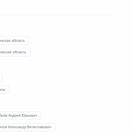
едания Совета по развитию
человека
онская область
овская область
на поддержку социально
 организаций
оны
чей группы
финансовым операциям
бьёв Андрей Юрьевич
нков Александр Вячеславович