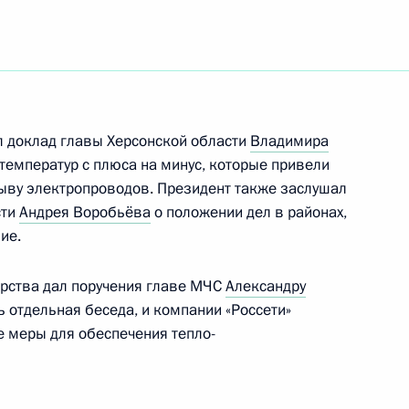
вгородской области
л доклад главы Херсонской области
Владимира
дного мультиспортивного
температур с плюса на минус, которые привели
ран БРИКС»
ыву электропроводов. Президент также заслушал
сти
Андрея Воробьёва
о положении дел в районах,
ие.
арства дал поручения главе МЧС
Александру
ректоров ГК
ь отдельная беседа, и компании «Россети»
м Байсаровым
 меры для обеспечения тепло-