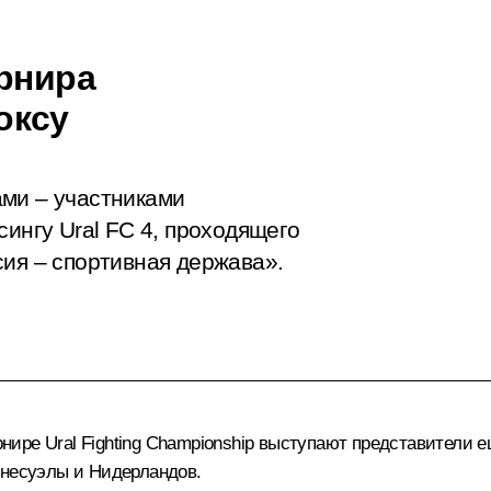
урнира
оксу
ами – участниками
сингу Ural FC 4, проходящего
сия – спортивная держава».
ре Ural Fighting Championship выступают представители ещ
енесуэлы и Нидерландов.