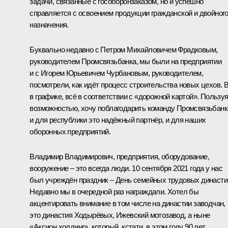
задачи, связанные с гособоронзаказом, но и успешно
справляется с освоением продукции гражданской и двойног
назначения.
Буквально недавно с Петром Михайловичем Фрадковым,
руководителем Промсвязьбанка, мы были на предприятии
и с Игорем Юрьевичем Чурбановым, руководителем,
посмотрели, как идёт процесс строительства новых цехов. 
в графике, всё в соответствии с «дорожной картой». Пользу
возможностью, хочу поблагодарить команду Промсвязьбанк
и для республики это надёжный партнёр, и для наших
оборонных предприятий.
Владимир Владимирович, предприятия, оборудование,
вооружение – это всегда люди. 10 сентября 2021 года у нас
был учреждён праздник – День семейных трудовых династи
Недавно мы в очередной раз награждали. Хотел бы
акцентировать внимание в том числе на династии заводчан,
это династия Ходырёвых, Ижевский мотозавод, а ныне
«Аксион холдинг», который, кстати, в этом году 90 лет