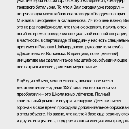
участие Герой России Орлов Артур Валерьевич, командир
танкового батальона. То, что я Вам сегодня уже говорил, –
потрясающая масштабная спартакиада «Гвардия» на приз
Михаила Тимофеевича Калашникова. И что очень важно, Вы
это не раз подчёркивали, что нужно сохранять память о тех, 
погиб во время проведения специальной военной операции,
в частности, в спартакиаде «Гвардия» у нас есть специальн
приз имени Руслана Шаймарданова, руководителя клуба
«Десантник» из Воткинска. В принципе, по их [жителей]
инициативе мы сделали такое масштабное, объединяющее
все патриотические движения мероприятие.
Ещё один объект, можно сказать, намоленное место
десятилетиями – здание 1937 года, мы его полностью
преобразили – это Школа юных лётчиков. Полный
капитальный ремонт и внутри, и снаружи. Десятки тысяч
горожан в своё время проходили дополнительное образован
в этом объекте. Но важно, что на этой базе ещё реализуютс
и другие инициативы, поддерживаются инициативы граждан.