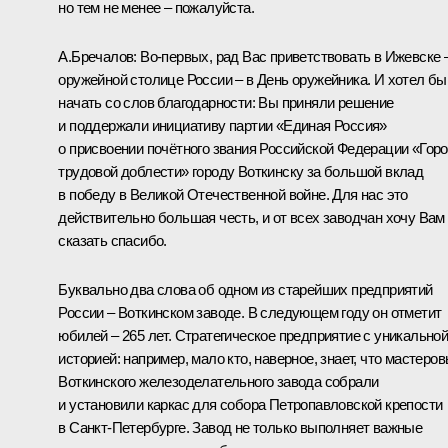
но тем не менее – пожалуйста.
А.Бречалов
:
Во-первых, рад Вас приветствовать в Ижевске 
оружейной столице России – в День оружейника. И хотел бы
начать со слов благодарности: Вы приняли
решение
и поддержали инициативу партии «Единая Россия»
о присвоении почётного звания Российской Федерации «Гор
трудовой доблести» городу Воткинску за большой вклад
в победу в Великой Отечественной войне. Для нас это
действительно большая честь, и от всех заводчан хочу Вам
сказать спасибо.
Буквально два слова об одном из старейших предприятий
России – Воткинском заводе. В следующем году он отметит
юбилей – 265 лет. Стратегическое предприятие с уникально
историей: например, мало кто, наверное, знает, что мастеро
Воткинского железоделательного завода собрали
и установили каркас для собора Петропавловской крепости
в Санкт-Петербурге. Завод не только выполняет важные