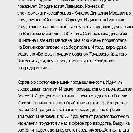
празднует. Это династия Ливицких, Ижевский
электромеханический завод «Купол». Династия Мордвиных,
предприятие «Элеконд», Сарапул. И династия Гущиных –
представьте, начала свою, так сказать, трудовую деятельно
на Воткинском заводе в 1817 году. Сейчас глава династии –
Шинягина Евгения Павловна, она всю жизнь проработала
на Воткинском заводе и за безупречный труд награждена
медалью «Ветеран труда» и орденом Трудового Красного
Знамени. Дети, внуки, родственники тоже работают
на предприятии.
Коротко о состоянии нашей промышленности. Идём мы
с хорошими темпами. Индекс промышленного производства
более 107 процентов, это выше, чем в среднем по России.
Индекс промышленного обрабатывающего производства –
более 120 процентов. Стратегическая для нас отрасль:
143 тысячи человек, или 33 процента от работоспособного
населения, трудится у нас в сфере производства. Выручка
растёт, и, как следствие, растёт средняя заработная плата.