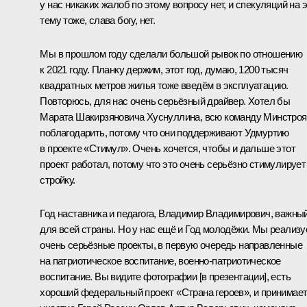
у нас никаких жалоб по этому вопросу нет, и спекуляций на 
тему тоже, слава богу, нет.
Мы в прошлом году сделали большой рывок по отношению
к 2021 году. Планку держим, этот год, думаю, 1200 тысяч
квадратных метров жилья тоже введём в эксплуатацию.
Повторюсь, для нас очень серьёзный драйвер. Хотел бы
Марата Шакирзяновича Хуснуллина, всю команду Минстроя
поблагодарить, потому что они поддерживают Удмуртию
в проекте «Стимул». Очень хочется, чтобы и дальше этот
проект работал, потому что это очень серьёзно стимулирует
стройку.
Год наставника и педагога, Владимир Владимирович, важны
для всей страны. Но у нас ещё и Год молодёжи. Мы реализ
очень серьёзные проекты, в первую очередь направленные
на патриотическое воспитание, военно-патриотическое
воспитание. Вы видите фотографии [в презентации], есть
хороший федеральный проект «Страна героев», и принимае