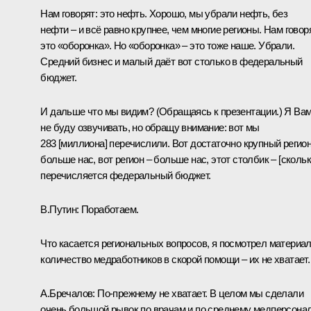
Нам говорят: это нефть. Хорошо, мы убрали нефть, без
нефти – и всё равно крупнее, чем многие регионы. Нам говор
это «оборонка». Но «оборонка» – это тоже наше. Убрали.
Средний бизнес и малый даёт вот столько в федеральный
бюджет.
И дальше что мы видим?
(Обращаясь к презентации.)
Я Ва
не буду озвучивать, но обращу внимание: вот мы
283 [миллиона] перечислили. Вот достаточно крупный регион
больше нас, вот регион – больше нас, этот столбик – [скольк
перечисляется федеральный бюджет.
В.Путин:
Поработаем.
Что касается региональных вопросов, я посмотрел материа
количество медработников в скорой помощи – их не хватает.
А.Бречалов:
По-прежнему не хватает. В целом мы сделали
очень большой рывок по врачам и по среднему медперсонал