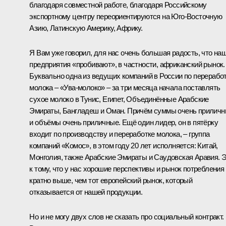
благодаря совместной работе, благодаря Российскому
экспортному центру переориентируются на Юго-Восточную
Азию, Латинскую Америку, Африку.
Я Вам уже говорил, для нас очень большая радость, что на
предприятия «пробивают», в частности, африканский рынок.
Буквально одна из ведущих компаний в России по перерабо
молока – «Ува-молоко» – за три месяца начала поставлять
сухое молоко в Тунис, Египет, Объединённые Арабские
Эмираты, Бангладеш и Оман. Причём суммы очень прилич
и объёмы очень приличные. Ещё один лидер, он в пятёрку
входит по производству и переработке молока, – группа
компаний «Комос», в этом году 20 лет исполняется: Китай,
Монголия, также Арабские Эмираты и Саудовская Аравия. 
к тому, что у нас хорошие перспективы и рынок потребления
кратно выше, чем тот европейский рынок, который
отказывается от нашей продукции.
Но и не могу двух слов не сказать про социальный контракт.