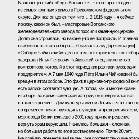
Благовещенский собор в Воткинске – это не просто один
из самых крупных храмов в Приволжском федеральном
округе. Для нас он ценен тем, что… В 1815 году – я сейчас
покажу, какой он был, – мастеровые Воткинского
железоделательного завода попросили каменную церковь.
Долго она строилась, но наконец-то её построили. И главная
особенность этого собора… Я назвал слайд [презентации]
«Собор и Чайковский»: дело в том, что строительство собор
завершал Илья Петрович Чайковский, отец знаменитого
композитора, который в этот период как раз таки руководил
предприятием. А 7 мая 1840 года Пётр Ильич Чайковский б
крещён в этом соборе. Это факт, в церковно-приходской кни
есть запись соответствующая. А потом, как и многие храмы
и соборы во время советской истории, он превратился вот
в такое строение – Дом культуры имени Ленина, естественно
со временем начал приходить в упадок, и предприниматели,
мэр города Воткинска ещё в 2001 году приняли решение
вернуть храм верующим. Началась большая – сложная,
но большая работа по его восстановлению. Почти 20 лет,
[на слайдах презентации] видны уже соответствующие этап