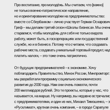
Про воспитание, про молодёжь. Мы считаем, что [важно]
не только военно-патриотическое направление,
но и ориентирование молодёжи на предпринимательство:
вместе со Сбербанком – лично участвует Герман Оскарович
Греф – мы делаем третий сезон «Школы бизнеса». Мы очен
стараемся, чтобы молодёжь для себя не только видела
работу, может быть, в госкорпорациях или государственной
службе, но и в бизнесе. Потому что считаем, что создавать
рабочие места, создавать уникальный торговый продукт, на
платить налоги, – это тоже очень патриотично.
От будущих предпринимателей – к экономике. Хочу
поблагодарить Правительство, Минэк России, Минпромторг:
мы разработали программу социально-экономического
развития до 2030 года. Нам они очень помогли, почти
200 миллиардов рублей. Это те проекты, которые у нас, что
называется, на марше. Ну например, вы недавно
встречали
с предпринимателями, и один из них, Михаил Тимошенко, – 
«Русклимат», крупная очень компания, – в городе Сарапуле