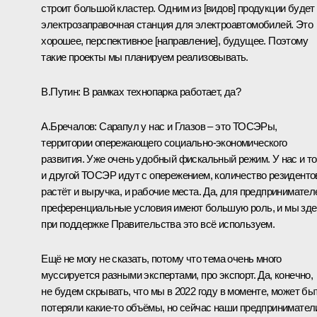
строит большой кластер. Одним из [видов] продукции будет
электрозаправочная станция для электроавтомобилей. Это
хорошее, перспективное [направление], будущее. Поэтому
такие проекты мы планируем реализовывать.
В.Путин:
В рамках технопарка работает, да?
А.Бречалов:
Сарапул у нас и Глазов – это ТОСЭРы,
территории опережающего социально-экономического
развития. Уже очень удобный фискальный режим. У нас и то
и другой ТОСЭР идут с опережением, количество резиденто
растёт и выручка, и рабочие места. Да, для предпринимател
преференциальные условия имеют большую роль, и мы зде
при поддержке Правительства это всё используем.
Ещё не могу не сказать, потому что тема очень много
муссируется разными экспертами, про экспорт. Да, конечно,
не будем скрывать, что мы в 2022 году в моменте, может бы
потеряли какие-то объёмы, но сейчас наши предпринимател