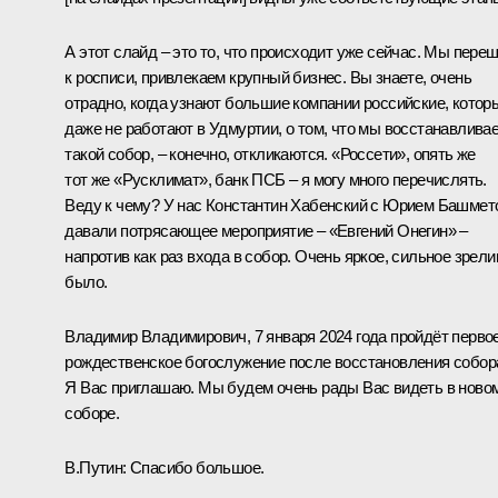
А этот слайд – это то, что происходит уже сейчас. Мы пере
к росписи, привлекаем крупный бизнес. Вы знаете, очень
отрадно, когда узнают большие компании российские, котор
даже не работают в Удмуртии, о том, что мы восстанавлива
такой собор, – конечно, откликаются. «Россети», опять же
тот же «Русклимат», банк ПСБ – я могу много перечислять.
Веду к чему? У нас Константин Хабенский с Юрием Башмет
давали потрясающее мероприятие – «Евгений Онегин» –
напротив как раз входа в собор. Очень яркое, сильное зрел
было.
Владимир Владимирович, 7 января 2024 года пройдёт перво
рождественское богослужение после восстановления собор
Я Вас приглашаю. Мы будем очень рады Вас видеть в ново
соборе.
В.Путин:
Спасибо большое.