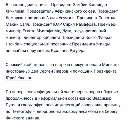
В составе делегации – Президент Замбии Хакаинде
Хичилема, Председатель Африканского союза, Президент
Коморских островов Азали Асумани, Президент Сенегала
Макки Салл, Президент ЮАР
Сирил Рамафоза
, Премьер-
министр Египта Мустафа Мадбули, государственный
министр, директор кабинета Президента Конго Флоран
Нтсиба и специальный посланник Президента Уганды
по особым поручениям Рухакана Ругунда.
С российской стороны на встрече присутствовали Министр
иностранных дел
Сергей Лавров
и помощник Президента
Юрий Ушаков
.
По завершении официальной части переговоров общение
продолжилось в неформальной обстановке: Владимир
Путин и главы африканских делегаций совершили прогулку
по Петергофу – дворцово-парковому ансамблю на берегу
Финского залива.