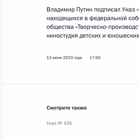
26 июня 2023 года, 13:20
Владимир Путин подписал Указ «
находящихся в федеральной соб
общества «Творческо-производс
Подписан закон о предоставлении 
киностудия детских и юношеских
определять дополнительные случаи
бесплатной юридической помощи н
законов
13 июня 2023 года
17:50
24 июня 2023 года, 16:55
Подписан закон, устанавливающий
отдельных отношений в области фи
Смотрите также
на территориях ДНР, ЛНР, Запорож
Указ № 435
24 июня 2023 года, 16:35