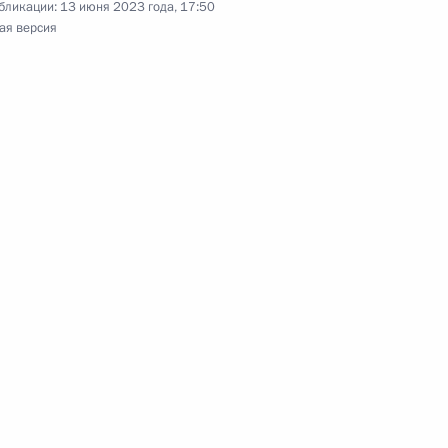
бликации:
13 июня 2023 года, 17:50
ая версия
еализации Стратегии
итики в регионах
а
ва
ещания с членами