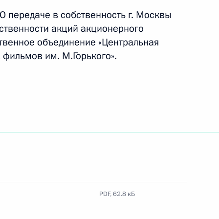
О передаче в собственность г. Москвы
ственности акций акционерного
твенное объединение «Центральная
субъектам РФ права
 фильмов им. М.Горького».
 оказания адвокатами
а основании местных
 особенности регулирования
зической культуры и спорта
ской и Херсонской областей
PDF,
62.8 кБ