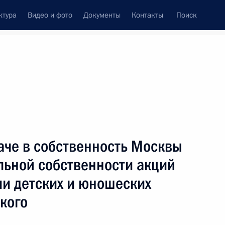
ктура
Видео и фото
Документы
Контакты
Поиск
Все темы
Подписаться на ленту
аче в собственность Москвы
ть следующие материалы
льной собственности акций
ии детских и юношеских
стям ХI Международного
кого
ма «Инженеры будущего –