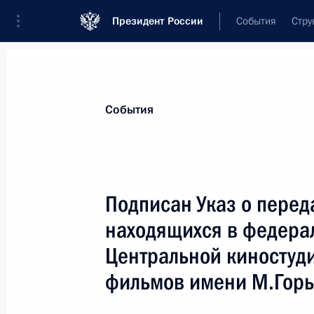
Президент России
События
Стру
Материалы по выбранной теме
События
Регионы,
4750 результатов
Подписан Указ о перед
Показа
находящихся в федера
Центральной киностуд
Видеообращение к участникам и го
фильмов имени М.Горь
молодёжного промышленного фору
2023»