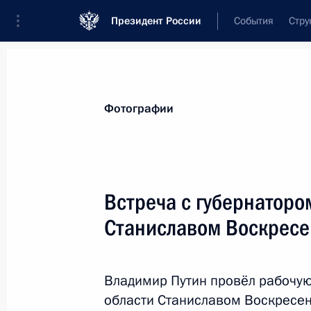
Президент России
События
Стру
Материалы по выбранной теме
Фотографии
Регионы,
4751 результат
Встреча с губернаторо
Показа
Станиславом Воскрес
Встреча с губернатором Ивановско
Воскресенским
Владимир Путин провёл рабочую
области Станиславом Воскресен
10 мая 2023 года, 13:30