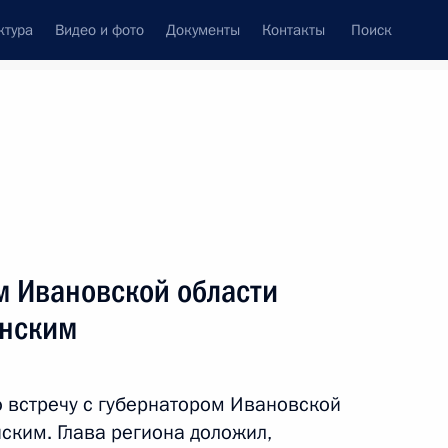
ктура
Видео и фото
Документы
Контакты
Поиск
Все темы
Подписаться на ленту
м Ивановской области
ть следующие материалы
енским
й области Станиславом
 встречу с губернатором Ивановской
ским. Глава региона доложил,