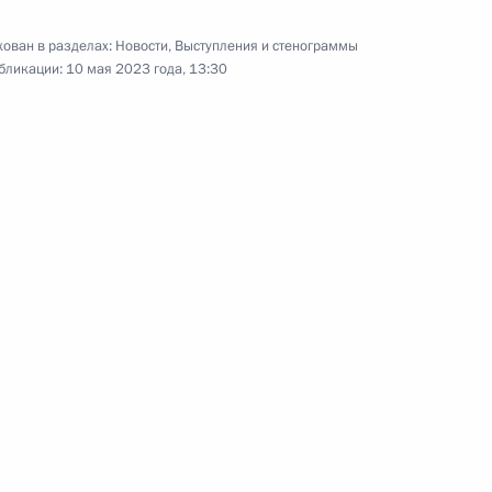
ован в разделах:
Новости
,
Выступления и стенограммы
бликации:
10 мая 2023 года, 13:30
ва
ариуполе
в принятия наследства в ДНР,
ластях