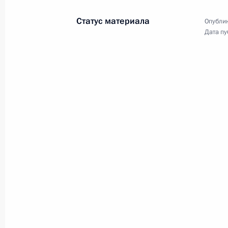
Статус материала
Опублик
Дата пу
Совещание с членами Правительст
2 мая 2023 года, 17:25
Запуск трамвайного движения в М
2 мая 2023 года, 15:25
Подписан закон о продлении сроко
ЛНР, Запорожской и Херсонской об
28 апреля 2023 года, 14:25