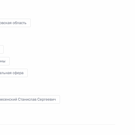
овская область
ской области Глебом
оны
о края Виктором Томенко
альная сфера
ресенский Станислав Сергеевич
кой области Александром