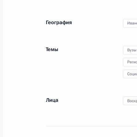
4 мая 2023 года, 15:10
География
Иван
Встреча с губернатором Нижегород
Никитиным
3 мая 2023 года, 14:05
Темы
Вузы
Реги
Встреча с губернатором Алтайског
Соци
2 мая 2023 года, 18:30
Лица
Воск
Встреча с губернатором Воронежс
Гусевым
2 мая 2023 года, 18:00