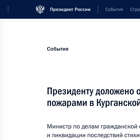
Президент России
События
Стру
Материалы по выбранной теме
События
Регионы,
4751 результат
Президенту доложено 
Показа
пожарами в Курганской
Встреча с губернатором Ивановско
Воскресенским
Министр по делам гражданской
и ликвидации последствий стих
10 мая 2023 года, 13:30