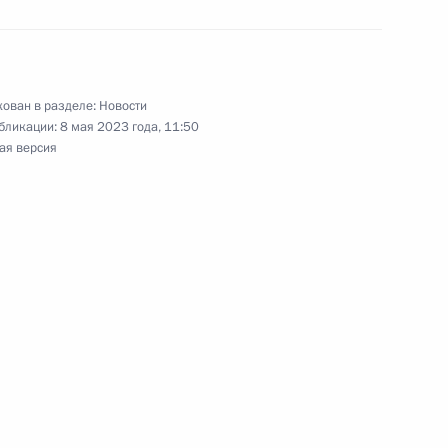
ва
ован в разделе:
Новости
бликации:
8 мая 2023 года, 11:50
ая версия
ариуполе
в принятия наследства в ДНР,
ластях