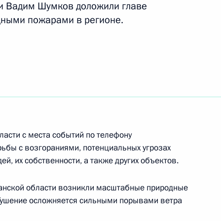
ти Вадим Шумков доложили главе
одными пожарами в регионе.
с природными пожарами
ещания по вопросам развития
ласти с места событий по телефону
ьбы с возгораниями, потенциальных угрозах
й, их собственности, а также других объектов.
ганской области возникли масштабные природные
ого развития Максимом
 Тушение осложняется сильными порывами ветра