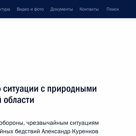
ктура
Видео и фото
Документы
Контакты
Поиск
Все темы
Подписаться на ленту
о ситуации с природными
ть следующие материалы
 области
й области Станиславом
 обороны, чрезвычайным ситуациям
ийных бедствий Александр Куренков