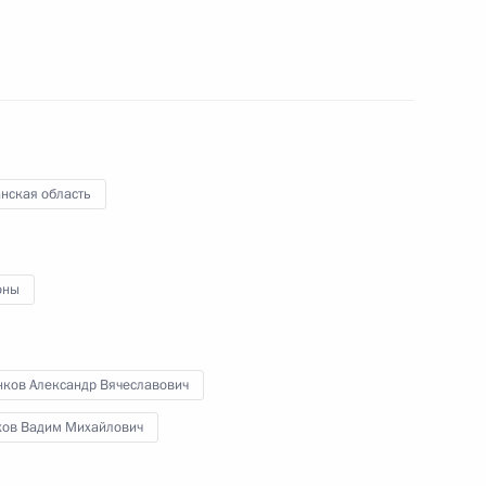
ской области Глебом
нская область
о края Виктором Томенко
оны
нков Александр Вячеславович
кой области Александром
ов Вадим Михайлович