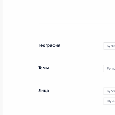
4 мая 2023 года, 15:10
Встреча с губернатором Нижегород
Никитиным
3 мая 2023 года, 14:05
География
Курга
Встреча с губернатором Алтайског
Темы
Реги
2 мая 2023 года, 18:30
Лица
Куре
Встреча с губернатором Воронежс
Гусевым
Шумк
2 мая 2023 года, 18:00