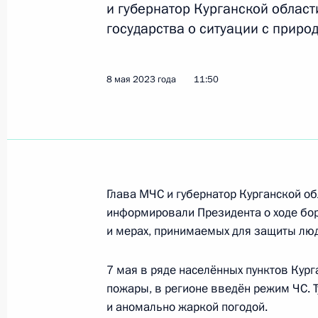
и губернатор Курганской облас
государства о ситуации с прир
Президенту доложено о ситуации 
в Курганской области
8 мая 2023 года
11:50
8 мая 2023 года, 11:50
Перечень поручений по итогам сов
дальневосточных городов
Глава МЧС и губернатор Курганской об
5 мая 2023 года, 19:00
информировали Президента о ходе бор
и мерах, принимаемых для защиты люде
7 мая в ряде населённых пунктов Кур
Встреча с Министром экономическ
пожары, в регионе введён режим ЧС.
Решетниковым
и аномально жаркой погодой.