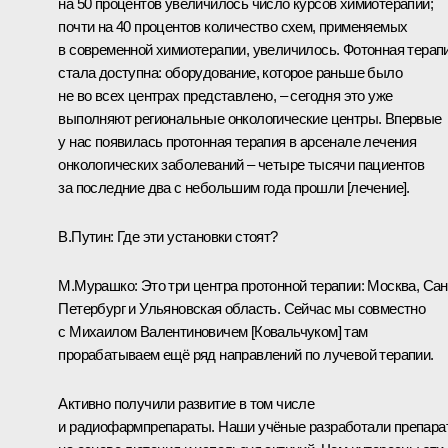
на 50 процентов увеличилось число курсов химиотерапии;
почти на 40 процентов количество схем, применяемых
в современной химиотерапии, увеличилось. Фотонная терап
стала доступна: оборудование, которое раньше было
не во всех центрах представлено, – сегодня это уже
выполняют региональные онкологические центры. Впервые
у нас появилась протонная терапия в арсенале лечения
онкологических заболеваний – четыре тысячи пациентов
за последние два с небольшим года прошли [лечение].
В.Путин:
Где эти установки стоят?
М.Мурашко:
Это три центра протонной терапии: Москва, Сан
Петербург и Ульяновская область. Сейчас мы совместно
с Михаилом Валентиновичем [Ковальчуком] там
прорабатываем ещё ряд направлений по лучевой терапии.
Активно получили развитие в том числе
и радиофармпрепараты. Наши учёные разработали препара