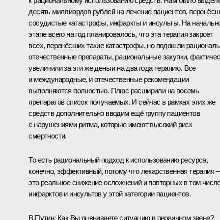
к рациональному использованию средств. Нам было выдел
десять миллиардов рублей на лечение пациентов, перенёс
сосудистые катастрофы, инфаркты и инсульты. На начальн
этапе всего на год планировалось, что эта терапия закроет
всех, перенёсших такие катастрофы, но подошли рациональ
отечественные препараты, рациональные закупки, фактиче
увеличили за эти же деньги на два года терапию. Все
и международные, и отечественные рекомендации
выполняются полностью. Плюс расширили на восемь
препаратов список получаемых. И сейчас в рамках этих же
средств дополнительно вводим ещё группу пациентов
с нарушениями ритма, которые имеют высокий риск
смертности.
То есть рациональный подход к использованию ресурса,
конечно, эффективный, потому что лекарственная терапия –
это реальное снижение осложнений и повторных в том числ
инфарктов и инсультов у этой категории пациентов.
В.Путин:
Как Вы оцениваете ситуацию в первичном звене?