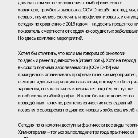
давала в том числе осложнения тромбофилического
характера, тромбозы вызывала. COVID пошёл на спад, мы, 
первых, научились его лечить и профилактировать, и ситуа
сегодня по сравнению с 2019 годом – на десять процентов н
показатель смертности от сердечно-сосудистых заболевани
Но здесь комплекс мероприятий.
Хотел бы отметить, что если мы говорим об онкологии,
то здесь и ранняя диагностика [играет роль]. Хотя на период
высокого подъёма заболеваемости [COVID-19] нам
приходилось ограничивать профилактические мероприятия,
осмотры и диспансеризацию населения, потому что был рис
заражения, но как только заканчивался подъём, мы тут же
возобновляли гибкий график. И плюс большое количество
проведённых, конечно, рентгенологических исследований
позволило своевременно диагностировать заболевания лёгк
Сегодня по онкологии доступны фактически все виды терапи
Химиотерапия – только за последние три года практически