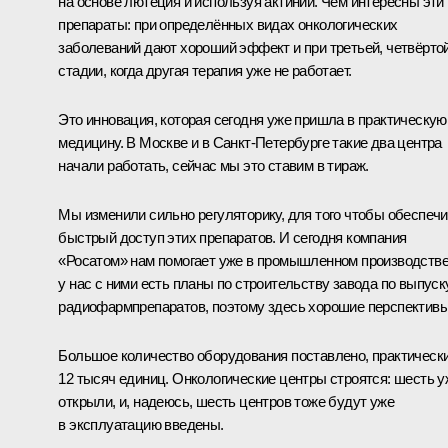
на основе лютеция и используя актиний. Чем интересны эти
препараты: при определённых видах онкологических
заболеваний дают хороший эффект и при третьей, четвёрто
стадии, когда другая терапия уже не работает.
Это инновация, которая сегодня уже пришла в практическую
медицину. В Москве и в Санкт-Петербурге такие два центра
начали работать, сейчас мы это ставим в тираж.
Мы изменили сильно регуляторику, для того чтобы обеспечи
быстрый доступ этих препаратов. И сегодня компания
«Росатом» нам помогает уже в промышленном производстве
у нас с ними есть планы по строительству завода по выпуск
радиофармпрепаратов, поэтому здесь хорошие перспективы
Большое количество оборудования поставлено, практическ
12 тысяч единиц. Онкологические центры строятся: шесть у
открыли, и, надеюсь, шесть центров тоже будут уже
в эксплуатацию введены.