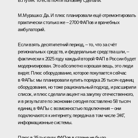
В.Путин:
То есть почти половину сделали.
М.Мурашко:
Да. И плюс планировали ещё отремонтировать
практически столько же – 2700 ФАПов и врачебных
амбулаторий.
Если взять десятилетний период, – то, что за счёт
региональных средств, и федеральные средства шли, –
фактически к 2025 году каждый второй ФАП в России будет
модернизирован. Это абсолютно хорошая вещь, это люди
видят. Плюс оборудование, которое покупается сейчас
в ФАПы: мы планировали купить порядка 26 тысяч единиц
оборудования, но тоже рациональный подход, и расширили
список, и плюс сделали акцент на закупку отечественного,
и в результате по экономии сегодня поставлено 58 тысяч
единиц в ФАПы с возможностью подключения – они
подключаются к интернету, передача в том числе ЭКГ,
информационные системы.
Плюс в 35 тысячах ФАПов в стране не было