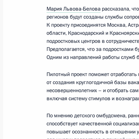
Рабочая поездка Марии Львовой-Б
Мария Львова-Белова
рассказала, чт
17 марта 2023 года, 20:00
регионов будут созданы службы сопро
К проекту присоединятся Москва, Аст
области, Краснодарский и Красноярски
Встреча с Василием Анохиным
подростковых центров в сотрудничест
Предполагается, что за подростками 
17 марта 2023 года, 19:45
Одним из направлений работы служб б
Пилотный проект поможет отработать 
Василий Анохин назначен времен
от создания круглогодичной базы вак
губернатора Смоленской области
несовершеннолетних – и отобрать са
включая систему стимулов и вознагра
17 марта 2023 года, 19:40
По мнению детского омбудсмена, ран
способствует качественной социализа
Совещание по вопросам социально
повышает осознанность в отношении у
Крыма и Севастополя