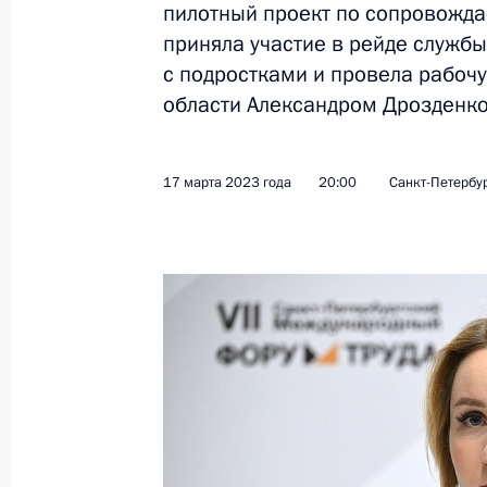
пилотный проект по сопровожда
приняла участие в рейде служб
Владимир Путин посетил Севастопо
с подростками и провела рабоч
18 марта 2023 года, 17:30
области Александром Дрозденко
17 марта 2023 года
20:00
Санкт-Петербу
Подписан закон, совершенствующи
отношений, которые связаны с пр
процедуры свободной таможенной 
зонах и на приравненных к ним те
18 марта 2023 года, 13:45
Подписан закон о переименовании
Грозного