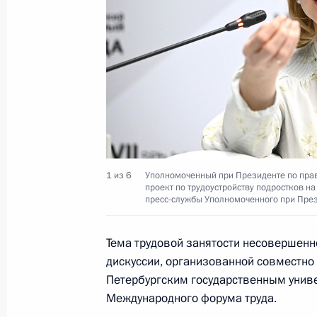
18 марта 2023 года, 12:05
Подписан закон об особенностях п
отношений в области культуры в св
России новых субъектов – ДНР, ЛНР
областей
18 марта 2023 года, 11:55
1 из 6
Уполномоченный при Президенте по пра
проект по трудоустройству подростков н
пресс-службы Уполномоченного при Пре
Уточнён ряд положений, регулирую
бюджетов бюджетной системы Росси
Тема трудовой занятости несовершенн
18 марта 2023 года, 11:30
дискуссии, организованной совместно
Петербургским государственным униве
Международного форума труда.