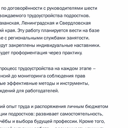
еловой в Санкт-Петербург
о по договорённости с руководителями шести
вождаемого трудоустройства подростков.
раханская, Ленинградская и Свердловская
й края. Эту работу планируется вести на базе
ве с региональными службами занятости.
будут закреплены индивидуальные наставники.
удет профориентация через практику.
процесс трудоустройства на каждом этапе –
но исполняющим обязанности
ансий до мониторинга соблюдения прав
мые эффективные методы и инструменты,
ждений для работодателей.
ний опыт труда и распоряжения личным бюджетом
ции подростков: развивает самостоятельность,
-экономического развития
чёбы и выбора будущей профессии. Кроме того,