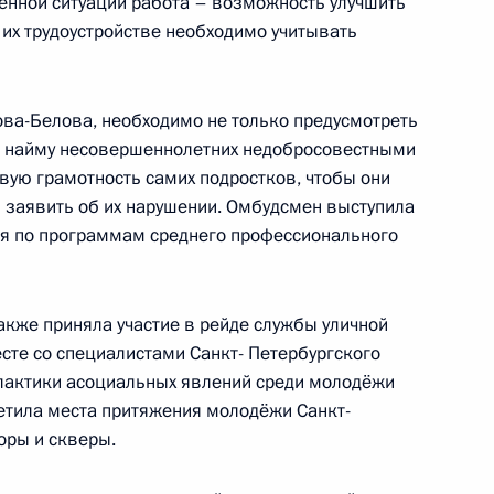
ненной ситуации работа – возможность улучшить
 их трудоустройстве необходимо учитывать
ова-Белова, необходимо не только предусмотреть
губернатора Чукотского
е найму несовершеннолетних недобросовестными
вую грамотность самих подростков, чтобы они
и заявить об их нарушении. Омбудсмен выступила
ся по программам среднего профессионального
м
кже приняла участие в рейде службы уличной
сте со специалистами Санкт- Петербургского
лактики асоциальных явлений среди молодёжи
етила места притяжения молодёжи Санкт-
м Цыденовым
оры и скверы.