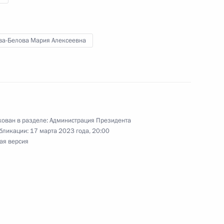
ва-Белова Мария Алексеевна
ть предыдущие материалы
ован в разделе:
Администрация Президента
бликации:
17 марта 2023 года, 20:00
енно-Морского Флота
ая версия