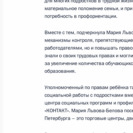
для многих подростков в трудной жиз
17 марта 2023 года, 18:05
материальное положение семьи, и при
потребность в профориентации.
Вместе с тем, подчеркнула Мария Льв
Указ об исполняющем обязанности 
механизмы контроля, препятствующи
автономного округа
работодателями, но и повышать право
15 марта 2023 года, 21:20
знали о своих трудовых правах и могл
за увеличение количества обучающих
образования.
Встреча с Владиславом Кузнецовы
Уполномоченный по правам ребёнка та
15 марта 2023 года, 21:20
социальной работы с подростками вме
центра социальных программ и профи
«КОНТАКТ». Мария Львова-Белова пос
Встреча с главой Бурятии Алексее
Петербурга – это торговые центры, дв
14 марта 2023 года, 20:30