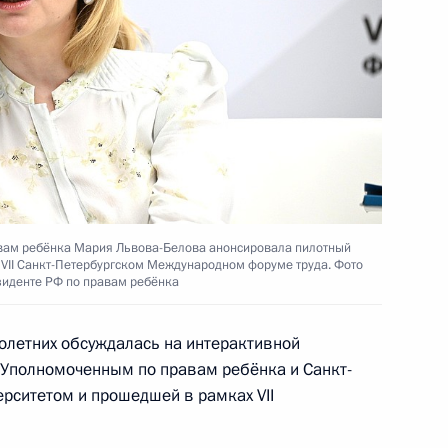
равового регулирования
язи с образованием в составе
, Запорожской и Херсонской
вам ребёнка Мария Львова-Белова анонсировала пилотный
а VII Санкт-Петербургском Международном форуме труда. Фото
зиденте РФ по правам ребёнка
щих особенности исполнения
и в 2023 году
олетних обсуждалась на интерактивной
 Уполномоченным по правам ребёнка и Санкт-
рситетом и прошедшей в рамках VII