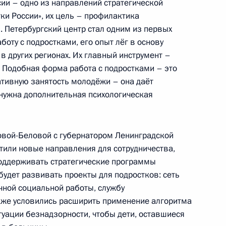
сии – одно из направлений стратегической
и России», их цель – профилактика
. Петербургский центр стал одним из первых
точных городов
аботу с подростками, его опыт лёг в основу
в других регионах. Их главный инструмент –
 Подобная форма работа с подростками – это
ативную занятость молодёжи – она даёт
 нужна дополнительная психологическая
онного завода
овой-Беловой с губернатором Ленинградской
или новые направления для сотрудничества,
поддерживать стратегические программы
т рабочую поездку
будет развивать проекты для подростков: сеть
чной социальной работы, службу
кже условились расширить применение алгоритма
туации безнадзорности, чтобы дети, оставшиеся