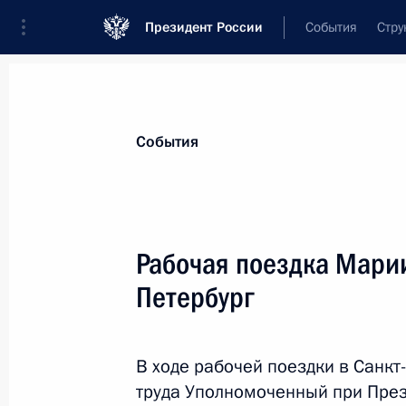
Президент России
События
Стру
Материалы по выбранной теме
События
Регионы,
4751 результат
Рабочая поездка Марии
Показа
Петербург
Рабочая поездка в Мариуполь
В ходе рабочей поездки в Санкт
19 марта 2023 года, 06:05
труда Уполномоченный при Пре