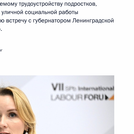
емому трудоустройству подростков,
ы уличной социальной работы
ль
ую встречу с губернатором Ленинградской
.
рг
й правовое регулирование
именением таможенной
зоны в особых экономических
рриториях
 районных судов города