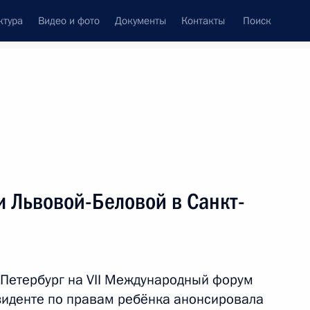
ктура
Видео и фото
Документы
Контакты
Поиск
Все темы
Подписаться на ленту
 Львовой-Беловой в Санкт-
ть следующие материалы
-Петербург на VII Международный форум
зиденте по правам ребёнка анонсировала