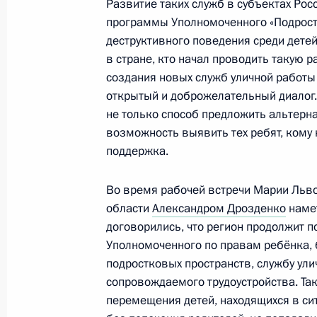
Развитие таких служб в субъектах Рос
программы Уполномоченного «Подростк
деструктивного поведения среди детей
Совещание по развитию дальневос
в стране, кто начал проводить такую р
14 марта 2023 года, 20:10
создания новых служб уличной работы 
открытый и доброжелательный диалог.
не только способ предложить альтерн
возможность выявить тех ребят, кому
Посещение Улан-Удэнского авиаци
поддержка.
14 марта 2023 года, 16:10
Во время рабочей встречи Марии Льв
области
Александром Дрозденко
намет
договорились, что регион продолжит 
14 марта Владимир Путин соверши
Уполномоченного по правам ребёнка, 
в Республику Бурятия
подростковых пространств, службу ули
13 марта 2023 года, 18:00
сопровождаемого трудоустройства. Та
перемещения детей, находящихся в си