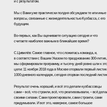
и с результатом.
Мы с Вами уже практически полдня обсуждаем те или иные
вопросы, связанные с жизнедеятельностью Кузбасса, с его
будущим.
Во-первых, как Вы оцениваете ситуацию сегодня и что
считаете наиболее важным в ближайшее время?
С.Цивилёв
:
Самое главное, что сложилась команда, и,
в соответствии с Вашим Указом по празднованию 300-летия,
мы сформировали программу, и тысячу дней ровно шли к эт
цели: 11 ноября 2018 года в Москве оторвали первый листик
1000-дневного календаря, сегодня оторван последний листик
Результат очень хороший, и всё это делали кузбассовцы
сами – всё, что строили, всё, что реализовывали, – всё дела
своими силами. Сами проектировали, сами строили, сами
придумывали. И вот это, наверное, самое большое