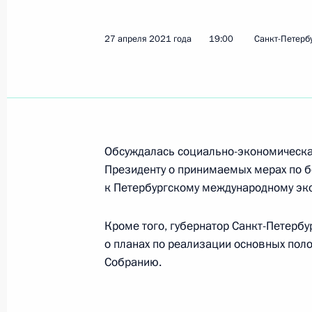
24 июня 2021 года, 16:30
27 апреля 2021 года
19:00
Санкт-Петерб
Рабочая встреча с главой Чечни 
23 июня 2021 года, 17:00
Обсуждалась социально-экономическая
Заседание комиссии по совершенс
Президенту о принимаемых мерах по б
взаимодействия с российским каза
к Петербургскому международному эк
казачества
Кроме того, губернатор Санкт-Петерб
22 июня 2021 года, 16:00
о планах по реализации основных по
Собранию.
Поручения в связи с наводнениями