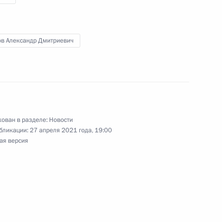
ов Александр Дмитриевич
ласти в области сохранения,
осударственной охраны
кваториях внутренних морских
сийской Федерации
ован в разделе:
Новости
бликации:
27 апреля 2021 года, 19:00
ая версия
авовое положение имеющих
нных гражданами России
 Федерацию Республики Крым