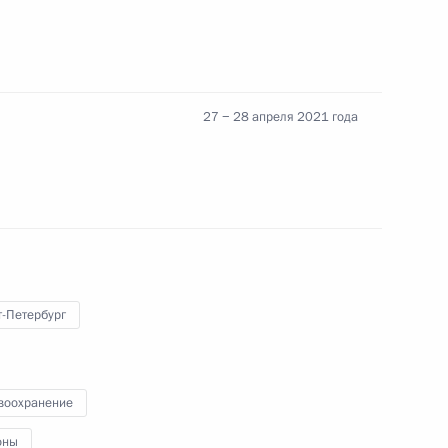
еализации Стратегии
итики до 2025 года
27 − 28 апреля 2021 года
ра Хабаровского края
т-Петербург
 направлению
воохранение
оны