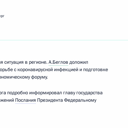
ург
Рамзаном Кадыровым
 ситуация в регионе.
А.Беглов
доложил
твованию системы
орьбе с коронавирусной инфекцией и подготовке
чеством Совета по делам
ономическому форуму.
урга подробно информировал главу государства
ложений
Послания
Президента Федеральному
 в Крыму