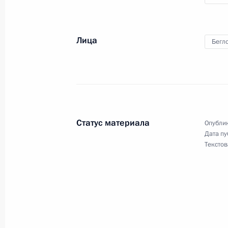
17 июня 2021 года, 17:00
Лица
Бегл
Уточнены полномочия органов госв
использования, популяризации и г
объектов культурного наследия в а
вод и территориального моря Рос
11 июня 2021 года, 16:00
Статус материала
Опублик
Дата пу
Текстов
Подписан закон, регулирующий пр
гражданство Украины лиц, призна
в связи с принятием в Российскую
11 июня 2021 года, 13:15