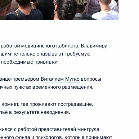
инской области Валерием
с работой медицинского кабинета. Владимиру
авшим не только оказывают требуемую
 совершенствование условий
е необходимые прививки.
вестиционной деятельности
вития
с вице-премьером
Виталием Мутко
вопросы
ичных пунктах временного размещения.
з комнат, где проживают пострадавшие,
льё в результате наводнения.
ального значения,
ельства о нотариате
мился с работой представителей минтруда
родных территориях
онного фонда и психологов, которые принимают