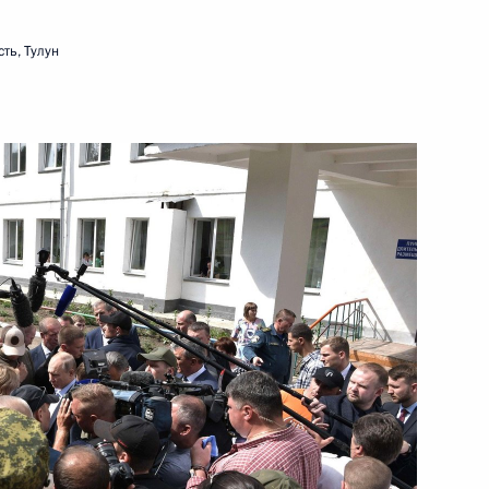
ть, Тулун
й области Игорем Бабушкиным
азать помощь в тушении
ту Хасиковым