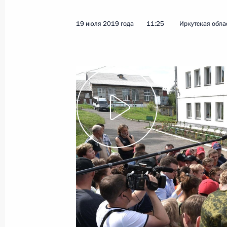
19 июля 2019 года
11:25
Иркутская облас
Встреча с врио главы Астраханско
2 августа 2019 года, 14:20
Президент поручил Минобороны ок
пожаров в Сибири
31 июля 2019 года, 15:30
Встреча с врио Главы Калмыкии Ба
31 июля 2019 года, 14:10