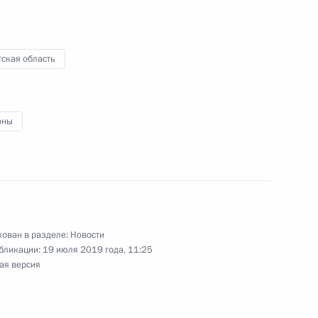
ская область
т НДС операции
 с ТКО, оказываемых
оны
нения, касающиеся
ован в разделе:
Новости
бликации:
19 июля 2019 года, 11:25
ая версия
ения в части
о контроля