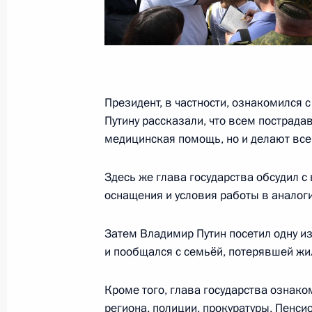
Встреча с врио губернатора Сахал
Лимаренко
30 июля 2019 года, 13:50
Президент, в частности, ознакомился 
Путину рассказали, что всем пострад
Подписан закон, направленный на
медицинская помощь, но и делают вс
ведения предпринимательской и ин
на территориях опережающего раз
Здесь же глава государства обсудил 
оснащения и условия работы в аналог
26 июля 2019 года, 17:55
Затем Владимир Путин посетил одну и
и пообщался с семьёй, потерявшей жи
Дополнен перечень городов федер
содержащийся в Основах законодат
Кроме того, глава государства ознако
и законе об особо охраняемых при
региона, полиции, прокуратуры, Пенси