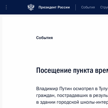
Президент России
События
Стру
Материалы по выбранной теме
События
Регионы,
4751 результат
Посещение пункта вре
Показа
Владимир Путин осмотрел в Тул
Подписан закон, регулирующий экс
граждан, пострадавших в резуль
островов в российском секторе Ка
в здании городской школы-интер
2 августа 2019 года, 18:20