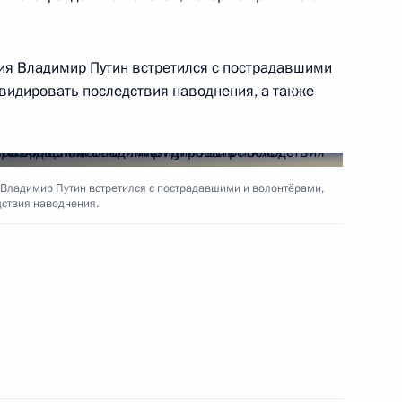
ия Владимир Путин встретился с пострадавшими
видировать последствия наводнения, а также
пользовании атомной энергии
 Владимир Путин встретился с пострадавшими и волонтёрами,
нтиях прав коренных
ствия наводнения.
деральной информационной