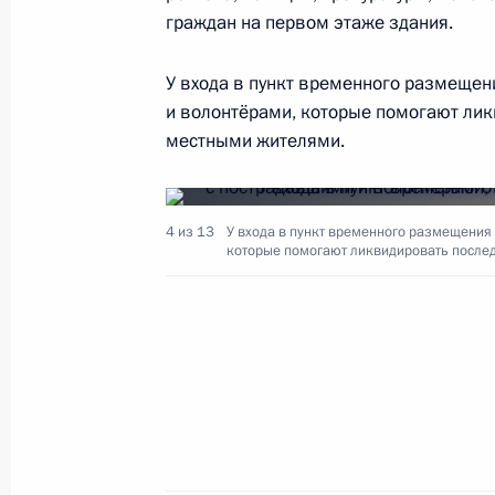
26 июля 2019 года, 17:50
граждан на первом этаже здания.
У входа в пункт временного размещен
и волонтёрами, которые помогают лик
Внесены изменения в закон об ис
местными жителями.
26 июля 2019 года, 17:45
4 из 13
У входа в пункт временного размещения
Внесены изменения в закон о гара
которые помогают ликвидировать послед
малочисленных народов России
26 июля 2019 года, 16:10
Внесены изменения в закон о фе
адресной системе
26 июля 2019 года, 15:35