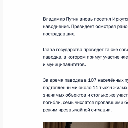
Встреча с врио губернатора Сахал
Лимаренко
Владимир Путин вновь посетил Иркутс
наводнения. Президент осмотрел рай
30 июля 2019 года, 13:50
пострадавших.
Глава государства проведёт также со
Подписан закон, направленный на
паводка, в котором примут участие ч
ведения предпринимательской и ин
и муниципалитетов.
на территориях опережающего раз
За время паводка в 107 населённых п
26 июля 2019 года, 17:55
подтопленными около 11 тысяч жилых 
значимых объектов и столько же участ
погибли, семь числятся пропавшими б
Дополнен перечень городов федер
режим чрезвычайной ситуации.
содержащийся в Основах законодат
и законе об особо охраняемых при