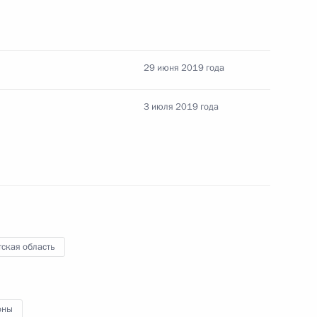
т НДС операции
29 июня 2019 года
 с ТКО, оказываемых
3 июля 2019 года
нения, касающиеся
ская область
ения в части
оны
о контроля