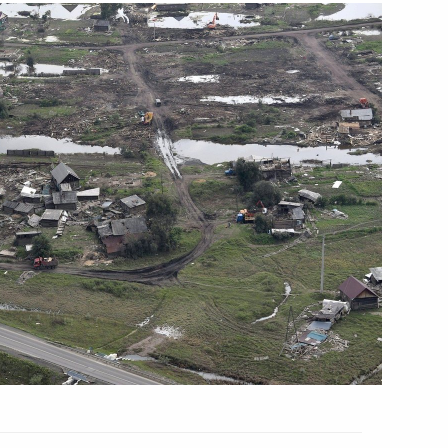
й области Игорем Бабушкиным
азать помощь в тушении
ту Хасиковым