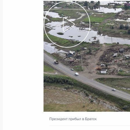
Встреча с врио главы Астраханско
2 августа 2019 года, 14:20
Президент поручил Минобороны ок
пожаров в Сибири
31 июля 2019 года, 15:30
Встреча с врио Главы Калмыкии Ба
31 июля 2019 года, 14:10
Президент прибыл в Братск