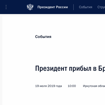
Президент России
События
Стру
Материалы по выбранной теме
События
Регионы,
4751 результат
Президент прибыл в Б
Показа
19 июля 2019 года
10:00
Иркутская облас
Подписан закон, регулирующий экс
островов в российском секторе Ка
2 августа 2019 года, 18:20