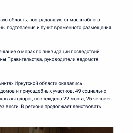
инской области Валерием
кую область, пострадавшую от масштабного
оны подтопления и пункт временного размещения
вещание о мерах по ликвидации последствий
 совершенствование условий
лены Правительства, руководители ведомств
вестиционной деятельности
вития
унктах Иркутской области оказались
домов и приусадебных участков, 49 социально
ков автодорог, повреждено 22 моста, 25 человек
ез вести. В регионе продолжает действовать
ального значения,
ельства о нотариате
родных территориях