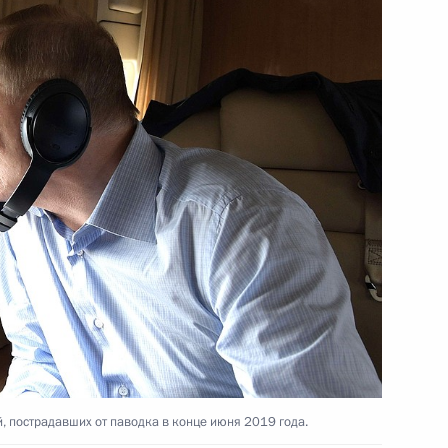
пользовании атомной энергии
нтиях прав коренных
деральной информационной
й, пострадавших от паводка в конце июня 2019 года.