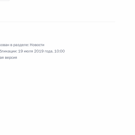
декса о зачислении
в пошлины за совершение
ован в разделе:
Новости
бликации:
19 июля 2019 года, 10:00
ыми лицами органов местного
ая версия
перимент по квотированию
атмосферу в крупных
 января 2020 года