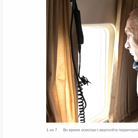
26 июля 2019 года, 17:50
Внесены изменения в закон об ис
26 июля 2019 года, 17:45
Внесены изменения в закон о гара
малочисленных народов России
26 июля 2019 года, 16:10
Внесены изменения в закон о фе
адресной системе
1 из 7
Во время осмотра с вертолёта территори
26 июля 2019 года, 15:35