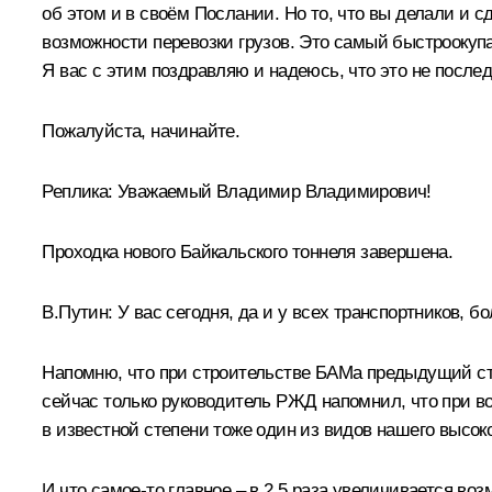
об этом и в своём Послании. Но то, что вы делали и с
возможности перевозки грузов. Это самый быстроокупа
Я вас с этим поздравляю и надеюсь, что это не после
Пожалуйста, начинайте.
Реплика:
Уважаемый Владимир Владимирович!
Проходка нового Байкальского тоннеля завершена.
В.Путин:
У вас сегодня, да и у всех транспортников, б
Напомню, что при строительстве БАМа предыдущий стро
сейчас только руководитель РЖД напомнил, что при во
в известной степени тоже один из видов нашего высоко
И что самое-то главное – в 2,5 раза увеличивается во