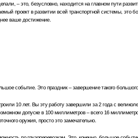
делали, – это, безусловно, находится на главном пути разви
емый проект в развитии всей транспортной системы, это бо
днее ваше достижение.
ольшое событие. Это праздник – завершение такого большого
или 10 лет. Вы эту работу завершили за 2 года с великол
зможном допуске в 100 миллиметров – всего 16 миллиметро
точного оружия, просто это замечательно.
зможность по грузоперевозкам. Это, конечно, большое событ