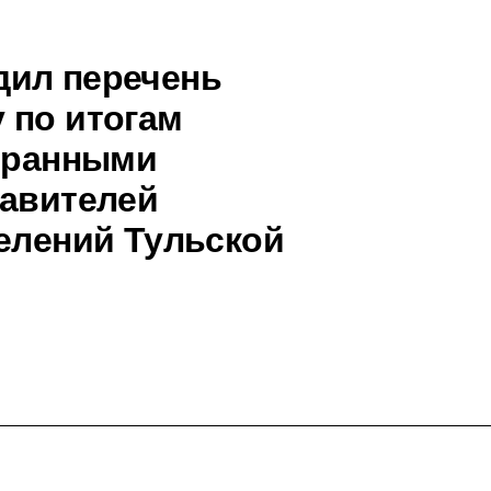
дил перечень
 по итогам
збранными
тавителей
селений Тульской