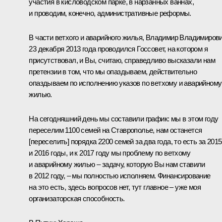
участия в кисловодском парке, в нарзанных ваннах,
и проводим, конечно, административные реформы.
В части ветхого и аварийного жилья, Владимир Владимирови
23 декабря 2013 года проводился Госсовет, на котором я
присутствовал, и Вы, считаю, справедливо высказали нам
претензии в том, что мы опаздываем, действительно
опаздываем по исполнению указов по ветхому и аварийному
жилью.
На сегодняшний день мы составили график: мы в этом году
переселим 1100 семей на Ставрополье, нам останется
[переселить] порядка 2200 семей за два года, то есть за 2015
и 2016 годы, и к 2017 году мы проблему по ветхому
и аварийному жилью – задачу, которую Вы нам ставили
в 2012 году, – мы полностью исполняем. Финансирование
на это есть, здесь вопросов нет, тут главное – уже моя
организаторская способность.