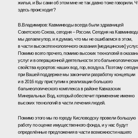
жилья, и Вы сами об этом мне не так давно тоже говорили. Ч
здесь происходит?
В.Владимиров:
Кавминводы всегда были здравницей
Советского Союза, сегодня – России. Сегодня на Кавминвод
мы делаем упор, и я думаю, что мы не ошибаемся в этом,
в части высокотехнологичного оказания [медицинских] услуг.
Помимо всего прочего, помимо высоких технологий в оказан
услуг и в операционной деятельности это бальнеологически
свойства курортов: наших вод, гор, воздуха. Поэтому сегодн
при Вашей поддержке мы закончили разработку концепции
и в 2016 году приступим к реализации большого
бальнеологического комплекса в районе Кавказских
Минеральных Вод, который обеспечит применение именно
высоких технологий в части лечения людей.
Помимо этого мы по городу Кисловодску провели большую
работу по оценке имущественного фонда, и у нас будут
определённые предложения в части возможности нашего