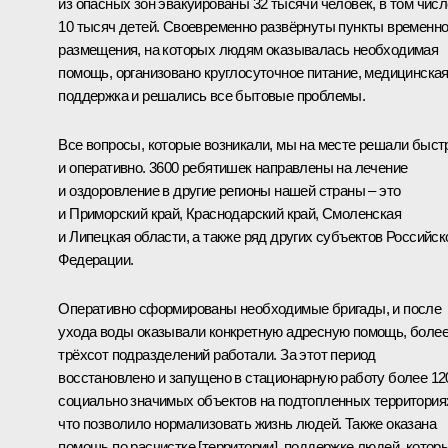
из опасных зон эвакуированы 32 тысячи человек, в том числ
10 тысяч детей. Своевременно развёрнуты пункты временно
размещения, на которых людям оказывалась необходимая
помощь, организовано круглосуточное питание, медицинска
поддержка и решались все бытовые проблемы.
Все вопросы, которые возникали, мы на месте решали быст
и оперативно. 3600 ребятишек направлены на лечение
и оздоровление в другие регионы нашей страны – это
и Приморский край, Краснодарский край, Смоленская
и Липецкая области, а также ряд других субъектов Российск
Федерации.
Оперативно сформированы необходимые бригады, и после
ухода воды оказывали конкретную адресную помощь, боле
трёхсот подразделений работали. За этот период
восстановлено и запущено в стационарную работу более 12
социально значимых объектов на подтопленных территория
что позволило нормализовать жизнь людей. Также оказана
помощь по расчистке [территории], поддержке людей, котор