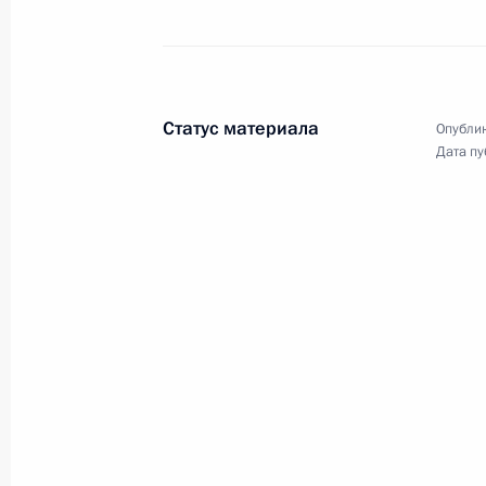
19 − 21 июня 2013 года
73 фото
Статус материала
Опублик
Дата пу
Показа