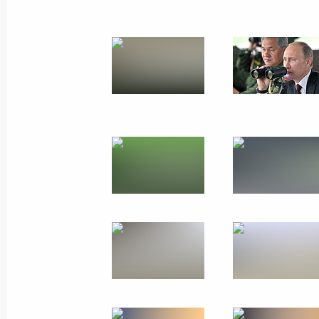
16 июля 2013 года
24 фото
Поездка на остров Гогланд