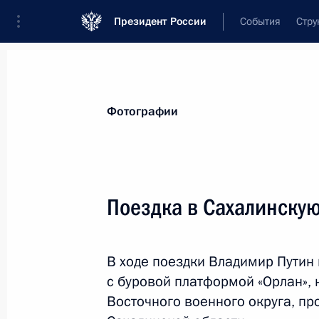
Президент России
События
Стру
Видеозаписи
Фотографии
Аудиозапи
Все материалы
Поездки
Совещания, 
Фотографии
Показа
Поездка в Сахалинскую
Поездка в Забайкальский
В ходе поездки Владимир Путин
край
с буровой платформой «Орлан», 
Восточного военного округа, п