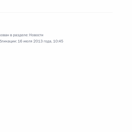
16 − 18 июня 2013 года
39 фото
ован в разделе:
Новости
бликации:
16 июля 2013 года, 10:45
ть предыдущие материалы