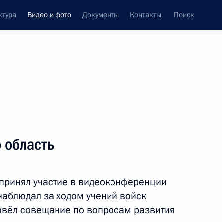
ктура
Видео и фото
Документы
Контакты
Поиск
си
встречи
Церемонии
июль, 2013
ть следующие материалы
 область
Поездка в Сахалинскую
 принял участие в видеоконференции
область
наблюдал за ходом учений войск
ровёл совещание по вопросам развития