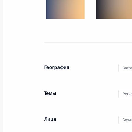
15 июля 2013 года
17 фото
География
Саха
Темы
Реги
Рабочая поездка в Санкт-
Петербург
Лица
Сечи