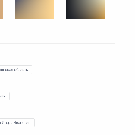
25 июня 2013 года
19 фото
линская область
оны
Визит в Великобританию и
Северную Ирландию.
н Игорь Иванович
Саммит «Группы восьми»