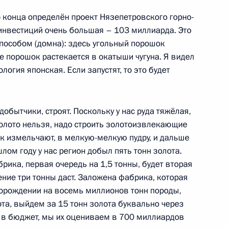
елем Президента в Уральском
нских и жителями региона
о конца определён проект Нязепетровского горно-
инвестиций очень большая – 103 миллиарда. Это
пособом (домна): здесь угольный порошок
е порошок растекается в окатыши чугуна. Я видел
ология японская. Если запустят, то это будет
едставителем Президента
Игорем Холманских
обытчики, строят. Поскольку у нас руда тяжёлая,
олото нельзя, надо строить золотоизвлекающие
шок измельчают, в мелкую-мелкую пудру, и дальше
ом году у нас регион добыл пять тонн золота.
рика, первая очередь на 1,5 тонны, будет вторая
ира Путина в Северо-
ние три тонны даст. Заложена фабрика, которая
сторождении на восемь миллионов тонн породы,
та, выйдем за 15 тонн золота буквально через
и в бюджет, мы их оцениваем в 700 миллиардов