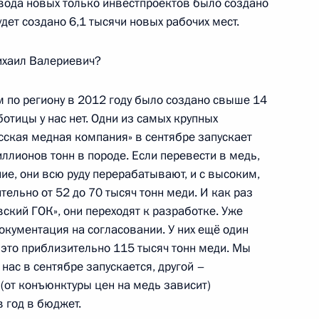
ввода новых только инвестпроектов было создано
удет создано 6,1 тысячи новых рабочих мест.
ихаил Валериевич?
м по региону в 2012 году было создано свыше 14
ых органах Следственного
отицы у нас нет. Одни из самых крупных
усская медная компания» в сентябре запускает
ллионов тонн в породе. Если перевести в медь,
ние, они всю руду перерабатывают, и с высоким,
тельно от 52 до 70 тысяч тонн меди. И как раз
яющим обязанности
вский ГОК», они переходят к разработке. Уже
документация на согласовании. У них ещё один
 это приблизительно 115 тысяч тонн меди. Мы
 нас в сентябре запускается, другой –
 (от конъюнктуры цен на медь зависит)
 год в бюджет.