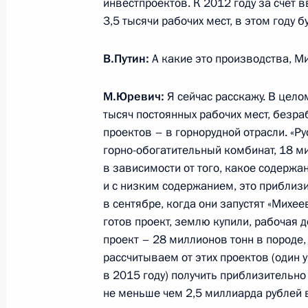
инвестпроектов. К 2012 году за счёт 
Ястребовым
3,5 тысячи рабочих мест, в этом году б
13 мая 2013 года, 18:00
В.Путин:
А какие это производства, М
М.Юревич:
Я сейчас расскажу. В цело
Кадровые изменения в региональн
тысяч постоянных рабочих мест, безраб
комитета
проектов – в горнорудной отрасли. «Р
8 мая 2013 года, 10:40
горно-обогатительный комбинат, 18 ми
в зависимости от того, какое содержа
и с низким содержанием, это приблизи
Вячеслав Шпорт назначен исполн
в сентябре, когда они запустят «Михее
губернатора Хабаровского края
готов проект, землю купили, рабочая 
проект – 28 миллионов тонн в породе,
30 апреля 2013 года, 12:00
рассчитываем от этих проектов (один у
в 2015 году) получить приблизительно
не меньше чем 2,5 миллиарда рублей в