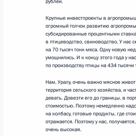
рублей.
Рабочая встреча с исполняющим о
Крупные инвестпроекты в агропромыш
Московской области Андреем Вор
огромный толчок развитию агропромы
26 апреля 2013 года, 18:15
субсидированные процентными ставками
в птицеводство, свиноводство. У нас 
на 70 тысяч тонн мяса. Одну новую нед
умощнились. И к концу этого года у н
Перечень поручений по итогам со
по производству птицы на 434 тысячи 
переселения граждан из аварийног
26 апреля 2013 года, 17:00
Нам, Уралу, очень важно мясное живот
территория сельского хозяйства, и ча
девать. Довезти его до границы, в пор
Встреча с членами президиума Сов
стоимостью. Поэтому немедленно надо
на колбасу, готовые продукты, где сто
26 апреля 2013 года, 15:45
отражается. Поэтому у нас, получаетс
очень высокая.