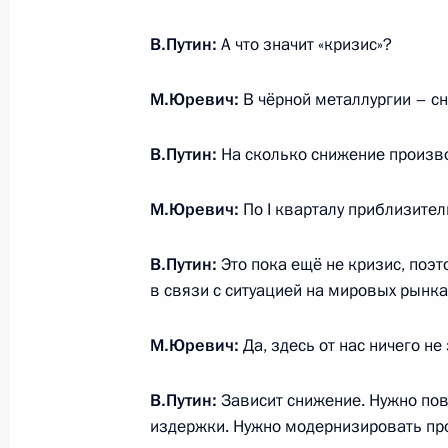
Рабочая встреча с губернатором Ч
В.Путин:
А что значит «кризис»?
Михаилом Юревичем
22 мая 2013 года, 08:30
М.Юревич:
В чёрной металлургии – с
В.Путин:
На сколько снижение произв
Рабочая встреча с губернатором А
Орловым
М.Юревич:
По I кварталу приблизител
22 мая 2013 года, 08:00
В.Путин:
Это пока ещё не кризис, поэто
в связи с ситуацией на мировых рынка
Рабочая встреча с Министром эне
М.Юревич:
Да, здесь от нас ничего не
20 мая 2013 года, 18:30
В.Путин:
Зависит снижение. Нужно пов
издержки. Нужно модернизировать про