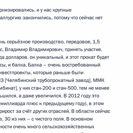
ого субсидирования
рнизировались, и у нас крупные
аллургию закончились, потому что сейчас нет
нь серьёзное производство, передовое, 1,5
нтских фракций
с, Владимир Владимирович, принять участие.
а долларов, он уникальный, и этот прокат будет
сы, и балка. Балка – очень востребованный
 инвестпроекты, которые раньше были
ТПЗ [Челябинский трубопрокатный завод], ММК
та о разработке
инат], у них стан-200 и стан-500, тем не менее
ию туризма
ьшился, а даже увеличился. В 2012 году это
 миллиарда плюс к предыдущему году), в этом
ирост за счёт других отраслей. В области сейчас
 30 из них – с чистого поля. В основном
тности очень много сельскохозяйственных
рославской области Сергеем