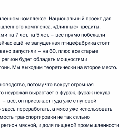
бязанности губернатора
ленном комплексе. Национальный проект дал
обьёвым
шленного комплекса. «Длинные» кредиты,
 на 7 лет, на 5 лет, – все прямо побежали
сейчас ещё не запущенная птицефабрика стоит
авно запустили – на 60, плюс все старые
ас регион будет обладать мощностями
вещания по вопросам
тонн. Мы выходим теоретически на второе место.
о жилья
новодство, потому что вокруг огромная
сто неурожай вырастает в фураж, фураж некуда
т – всё, он приезжает туда уже с нулевой
ета законодателей
 здесь переработать, а мясо уже использовать
имость транспортировки не так сильно
я, регион мясной, и доля пищевой промышленности