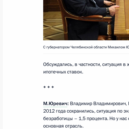
Подписан Указ о праздновании 10
Республики Карелия
25 мая 2013 года, 11:40
С губернатором Челябинской области Михаилом 
Встреча с российскими предприни
Обсуждались, в частности, ситуация в
23 мая 2013 года, 21:00
ипотечных ставок.
* * *
Рабочая встреча с Президентом Ре
Рустэмом Хамитовым
М.Юревич
:
Владимир Владимирович, I
22 мая 2013 года, 20:00
2012 года сохранились, ситуация по э
безработицы – 1,5 процента. Но у нас 
основная отрасль.