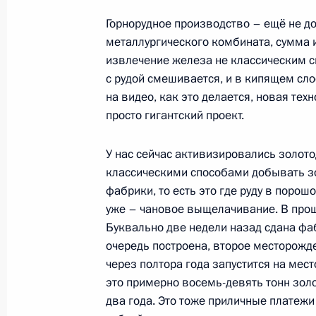
Встреча с полномочным представит
федеральном округе Игорем Холма
Горнорудное производство – ещё не д
металлургического комбината, сумма 
29 апреля 2013 года, 20:00
извлечение железа не классическим с
с рудой смешивается, и в кипящем сло
на видео, как это делается, новая техн
Начало встречи с полномочным пр
просто гигантский проект.
в Уральском федеральном округе 
и жителями региона
У нас сейчас активизировались золотод
классическими способами добывать з
29 апреля 2013 года, 20:00
фабрики, то есть это где руду в поро
уже – чановое выщелачивание. В прошл
Буквально две недели назад сдана фаб
Состоится рабочая поездка Владим
очередь построена, второе месторожде
Западный федеральный округ
через полтора года запустится на ме
29 апреля 2013 года, 16:50
это примерно восемь-девять тонн золо
два года. Это тоже приличные платеж