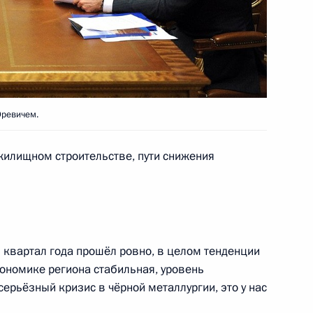
0-летия образования
Юревичем.
мателями
 жилищном строительстве, пути снижения
спублики Башкортостан
 квартал года прошёл ровно, в целом тенденции
кономике региона стабильная, уровень
серьёзный кризис в чёрной металлургии, это у нас