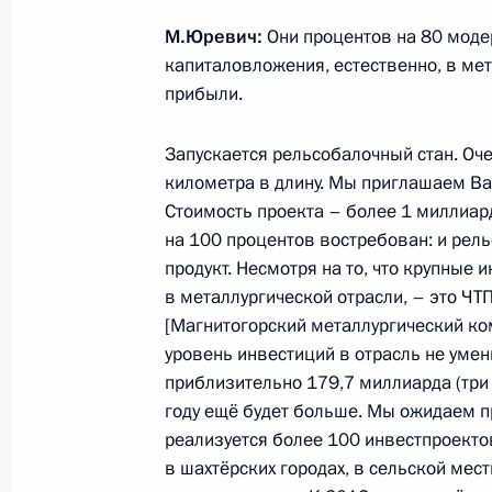
Совещание по вопросу перекрёстн
в электроэнергетике
М.Юревич:
Они процентов на 80 моде
капиталовложения, естественно, в мет
20 мая 2013 года, 16:30
прибыли.
Запускается рельсобалочный стан. Оче
Встреча с руководителями парламе
километра в длину. Мы приглашаем Ва
Стоимость проекта – более 1 миллиард
15 мая 2013 года, 18:45
на 100 процентов востребован: и рель
продукт. Несмотря на то, что крупные
в металлургической отрасли, – это Ч
Об исполнении поручения Президен
[Магнитогорский металлургический комб
региональных программ по развит
уровень инвестиций в отрасль не умен
приблизительно 179,7 миллиарда (три
15 мая 2013 года, 15:00
году ещё будет больше. Мы ожидаем пр
реализуется более 100 инвестпроектов,
в шахтёрских городах, в сельской мес
Рабочая встреча с губернатором Я