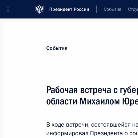
Президент России
События
Стру
Материалы по выбранной теме
События
Регионы,
4751 результат
Рабочая встреча с губ
Показа
области Михаилом Юр
Рабочая встреча с Сергеем Собян
В ходе встречи, состоявшейся н
5 июня 2013 года, 16:15
информировал Президента о со