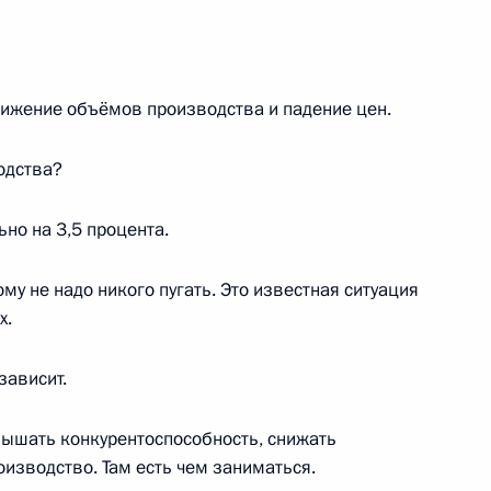
елябинской области
нижение объёмов производства и падение цен.
одства?
рхангельской области Игорем
ьно на 3,5 процента.
му не надо никого пугать. Это известная ситуация
х.
ргетики Александром Новаком
 зависит.
ышать конкурентоспособность, снижать
изводство. Там есть чем заниматься.