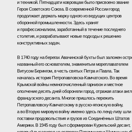
и техникой. Пятнадцати ковровцам было присвоено звание
Героя Советского Союза. В современной России город
продолжает держать марку одного из ведущих центров
оборонной промышленности. Здесь хранят
и профессионализм, заработанный в течение последнего
столетия, и разрабатывают новые подходы к решению
конструктивных задач.
В 1740 году на берегах Авачинской бухты был заложен остро
названный его основателем, знаменитым мореплавателем
Витусом Берингом, в честь святых Петра и Павла. Так
началась история Петропавловска-Камчатского. Во время
Крымской войны немногочисленный гарнизон и местное
ополчение десять дней обороняли город, отражая атаки англ
французского десанта. Многое пришлось пережить
Петропавловску-Камчатскому в русско-японскую войну,
а во Вторую мировую войну именно здесь по ленд-лизу шли
поставки продовольствия и грузов из Соединённых Штатов
Америки. В 1945 году был сформирован Курильский десант,
который высадился на островах Парамушир и Шумшу и вы