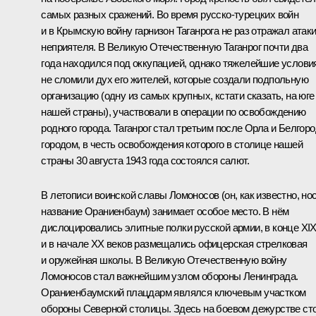
самых разных сражений. Во время русско-турецких войн
и в Крымскую войну гарнизон Таганрога не раз отражал атак
неприятеля. В Великую Отечественную Таганрог почти два
года находился под оккупацией, однако тяжелейшие услови
не сломили дух его жителей, которые создали подпольную
организацию (одну из самых крупных, кстати сказать, на юге
нашей страны), участвовали в операции по освобождению
родного города. Таганрог стал третьим после Орла и Белгор
городом, в честь освобождения которого в столице нашей
страны 30 августа 1943 года состоялся салют.
В летописи воинской славы Ломоносов (он, как известно, но
название Ораниенбаум) занимает особое место. В нём
дислоцировались элитные полки русской армии, в конце XI
и в начале XX веков размещались офицерская стрелковая
и оружейная школы. В Великую Отечественную войну
Ломоносов стал важнейшим узлом обороны Ленинграда.
Ораниенбаумский плацдарм являлся ключевым участком
обороны Северной столицы. Здесь на боевом дежурстве ст