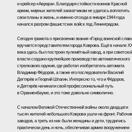
и крейсер «Аврора». Благодаря стойкости воинов Красной
армии, мирных жителей захватчикам не удалось воплотить
свои планы в жизнь, и именно отсюда в январе 1944 года
начался разгром фашистских войск под Ленинградом.
Сегодня грамота о присвоении звания «Город воинской слав
вручается представителям города Коврова. Ещё в начале X
века здесь был построен пулемётный завод, а при советско
власти создано крупнейшее производство автоматического
стрелкового оружия, где работал изобретатель автомата
Владимир Фёдоров, а также его последователи Василий
Дегтярёв и Георгий Шпагин. Интересно то, что и Фёдоров,
и Дегтярёв начинали свой профессиональный путь
в Ораниенбауме, и это тоже довольно символично.
С началом Великой Отечественной войны около двадцати
тысяч жителей небольшого Коврова ушли на фронт. Рабочи
заводов, а треть из них были женщины и дети, трудились
практически день и ночь, обеспечивая армию вооружением